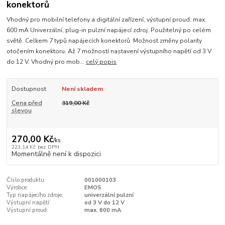
konektorů
Vhodný pro mobilní telefony a digitální zařízení, výstupní proud: max.
600 mA Univerzální, plug-in pulzní napájecí zdroj. Použitelný po celém
světě. Celkem 7 typů napájecích konektorů. Možnost změny polarity
otočením konektoru. Až 7 možností nastavení výstupního napětí od 3 V
do 12 V. Vhodný pro mob...
celý popis
Dostupnost
Není skladem
Cena před
319,00 Kč
slevou
270,00 Kč
/
ks
223,14 Kč
bez DPH
Momentálně není k dispozici
Číslo produktu:
001000103
Výrobce:
EMOS
Typ napájecího zdroje:
univerzální pulzní
Výstupní napětí:
od 3 V do 12 V
Výstupní proud:
max. 600 mA