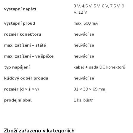
3 V, 4,5 V, 5 V, 6 V, 7,5 V, 9
výstupní napětí
V, 12 V
výstupní proud
max. 600 mA
rozměr konektoru
neuvádí se
max. zatížení – stálé
neuvádí se
max. zatížení – ve špičce
neuvádí se
typ napájení
kabel + sada DC konektorů
klidový odběr proudu
neuvádí se
rozměr (d × š × v)
31 × 39 × 69 mm
prodejní obal
1 ks, blistr
Zboží zařazeno v kategoriích