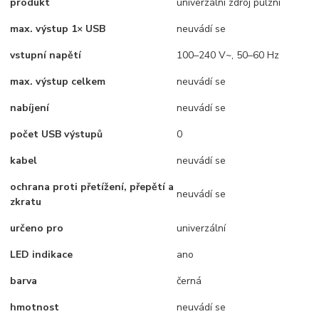
produkt
univerzální zdroj pulzní
max. výstup 1× USB
neuvádí se
vstupní napětí
100–240 V~, 50–60 Hz
max. výstup celkem
neuvádí se
nabíjení
neuvádí se
počet USB výstupů
0
kabel
neuvádí se
ochrana proti přetížení, přepětí a
neuvádí se
zkratu
určeno pro
univerzální
LED indikace
ano
barva
černá
hmotnost
neuvádí se