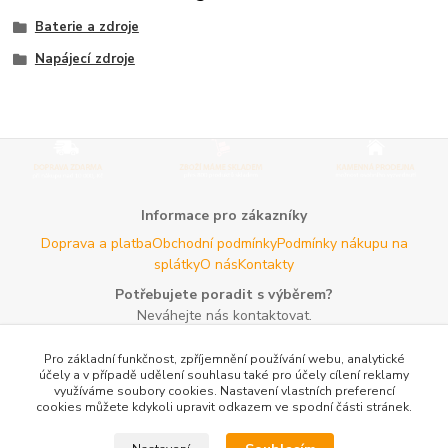
Baterie a zdroje
Napájecí zdroje
Informace pro zákazníky
Doprava a platba
Obchodní podmínky
Podmínky nákupu na
splátky
O nás
Kontakty
Potřebujete poradit s výběrem?
Neváhejte nás kontaktovat.
Tel:
+420 606 725 735
- Po - Pá (8 - 16 hod)
Pro základní funkčnost, zpříjemnění používání webu, analytické
Email:
info@agroczechia.cz
- kdykoliv
účely a v případě udělení souhlasu také pro účely cílení reklamy
využíváme soubory cookies. Nastavení vlastních preferencí
Užitečné informace
cookies můžete kdykoli upravit odkazem ve spodní části stránek.
E-les.cz - Zahradní technika Stihl Konice
Woodman.sk - Predaj
lesníckeho náradia a potrieb
Formulář odstoupení o