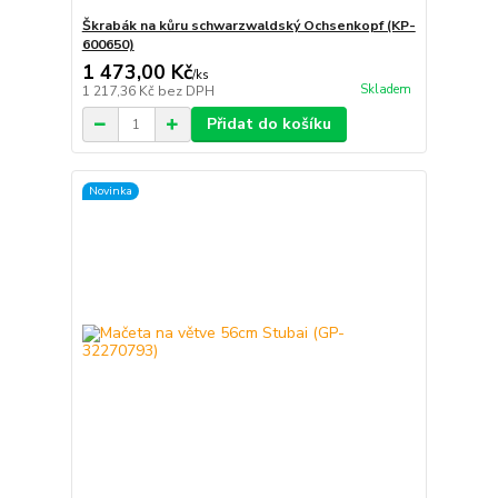
Škrabák na kůru schwarzwaldský Ochsenkopf (KP-
600650)
1 473,00 Kč
/
ks
Skladem
1 217,36 Kč
bez DPH
Přidat do košíku
Novinka