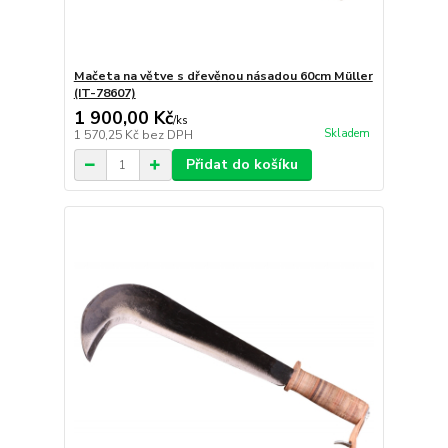
Mačeta na větve s dřevěnou násadou 60cm Müller
(IT-78607)
1 900,00 Kč
/
ks
Skladem
1 570,25 Kč
bez DPH
Přidat do košíku