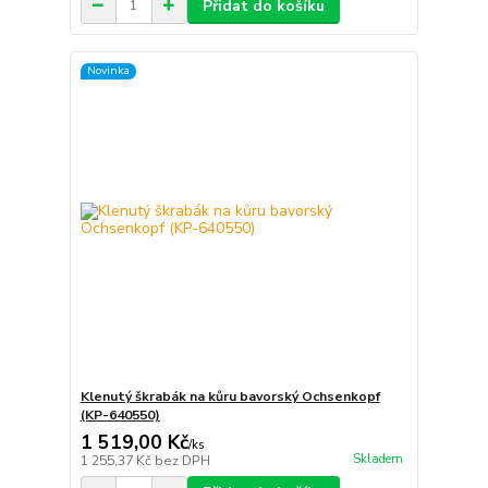
Přidat do košíku
Novinka
Klenutý škrabák na kůru bavorský Ochsenkopf
(KP-640550)
1 519,00 Kč
/
ks
Skladem
1 255,37 Kč
bez DPH