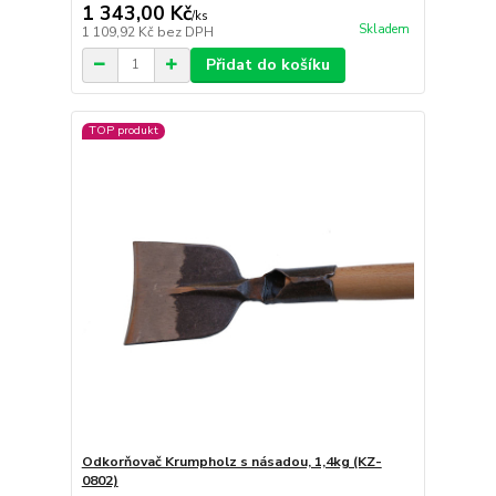
1 343,00 Kč
/
ks
Skladem
1 109,92 Kč
bez DPH
Přidat do košíku
TOP produkt
Odkorňovač Krumpholz s násadou, 1,4kg (KZ-
0802)