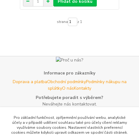
Přidat do košíku
strana
z 1
Informace pro zákazníky
Doprava a platba
Obchodní podmínky
Podmínky nákupu na
splátky
O nás
Kontakty
Potřebujete poradit s výběrem?
Neváhejte nás kontaktovat.
Tel:
+420 606 725 735
- Po - Pá (8 - 16 hod)
Pro základní funkčnost, zpříjemnění používání webu, analytické
Email:
info@agroczechia.cz
- kdykoliv
účely a v případě udělení souhlasu také pro účely cílení reklamy
využíváme soubory cookies. Nastavení vlastních preferencí
Užitečné informace
cookies můžete kdykoli upravit odkazem ve spodní části stránek.
E-les.cz - Zahradní technika Stihl Konice
Woodman.sk - Predaj