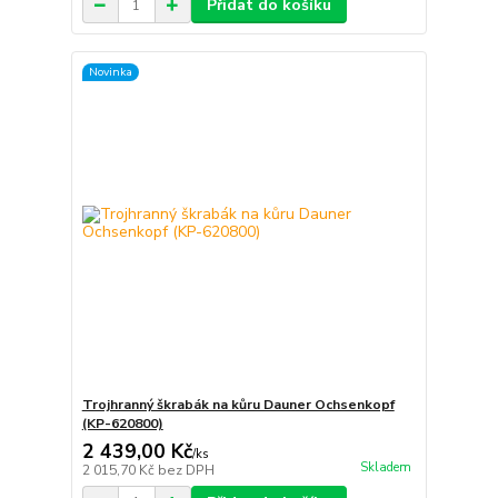
Přidat do košíku
Novinka
Trojhranný škrabák na kůru Dauner Ochsenkopf
(KP-620800)
2 439,00 Kč
/
ks
Skladem
2 015,70 Kč
bez DPH