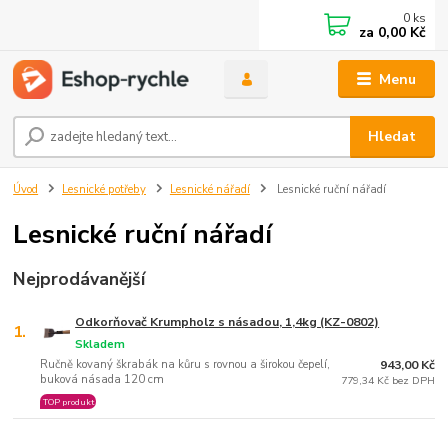
0
ks
za
0,00 Kč
Menu
Hledat
Úvod
Lesnické potřeby
Lesnické nářadí
Lesnické ruční nářadí
Lesnické ruční nářadí
Nejprodávanější
Odkorňovač Krumpholz s násadou, 1,4kg (KZ-0802)
1.
Skladem
Ručně kovaný škrabák na kůru s rovnou a širokou čepelí,
943,00 Kč
buková násada 120 cm
779,34 Kč bez DPH
TOP produkt