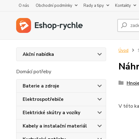
O nás
Obchodní podmínky
Rady a tipy
Kontakty
Úvod
S
Akční nabídka
Náhr
Domácí potřeby
Hnoje
Baterie a zdroje
Elektrospotřebiče
V této ka
Elektrické skútry a vozíky
Kabely a instalační materiál