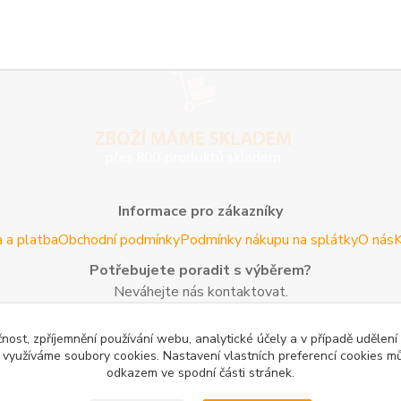
Informace pro zákazníky
 a platba
Obchodní podmínky
Podmínky nákupu na splátky
O nás
K
Potřebujete poradit s výběrem?
Neváhejte nás kontaktovat.
Tel:
+420 606 725 735
- Po - Pá (8 - 16 hod)
čnost, zpříjemnění používání webu, analytické účely a v případě udělení
Email:
info@agroczechia.cz
- kdykoliv
y využíváme soubory cookies. Nastavení vlastních preferencí cookies mů
odkazem ve spodní části stránek.
Užitečné informace