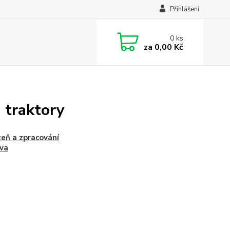
Přihlášení
0
ks
za
0,00 Kč
 traktory
zeň a zpracování
va