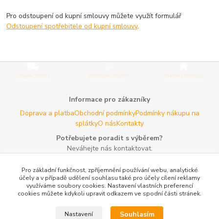
Pro odstoupení od kupní smlouvy můžete využít formulář
Odstoupení spotřebitele od kupní smlouvy
.
Informace pro zákazníky
Doprava a platba
Obchodní podmínky
Podmínky nákupu na
splátky
O nás
Kontakty
Potřebujete poradit s výběrem?
Neváhejte nás kontaktovat.
Tel:
+420 606 725 735
- Po - Pá (8 - 16 hod)
Pro základní funkčnost, zpříjemnění používání webu, analytické
Email:
info@agroczechia.cz
- kdykoliv
účely a v případě udělení souhlasu také pro účely cílení reklamy
využíváme soubory cookies. Nastavení vlastních preferencí
Užitečné informace
cookies můžete kdykoli upravit odkazem ve spodní části stránek.
E-les.cz - Zahradní technika Stihl Konice
Woodman.sk - Predaj
lesníckeho náradia a potrieb
Formulář odstoupení o
Souhlasím
Nastavení