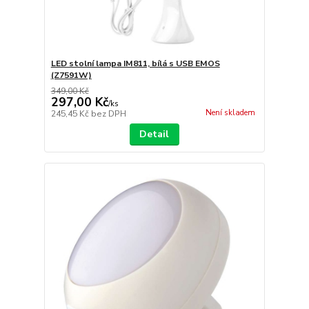
LED stolní lampa IM811, bílá s USB EMOS
(Z7591W)
349,00 Kč
297,00 Kč
/
ks
Není skladem
245,45 Kč
bez DPH
Detail