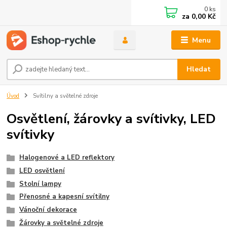
0
ks
za
0,00 Kč
Menu
Hledat
Úvod
Svítilny a světelné zdroje
Osvětlení, žárovky a svítivky, LED
svítivky
Halogenové a LED reflektory
LED osvětlení
Stolní lampy
Přenosné a kapesní svítilny
Vánoční dekorace
Žárovky a světelné zdroje