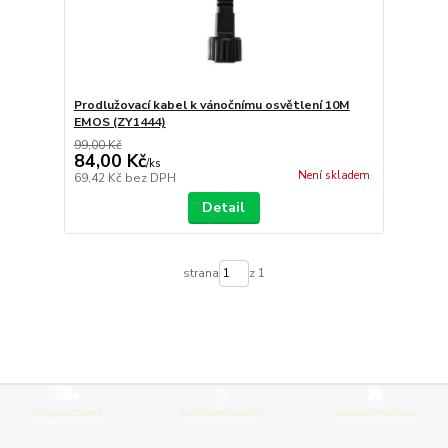
Prodlužovací kabel k vánočnímu osvětlení 10M
EMOS (ZY1444)
99,00 Kč
84,00 Kč
/
ks
Není skladem
69,42 Kč
bez DPH
Detail
strana
z 1