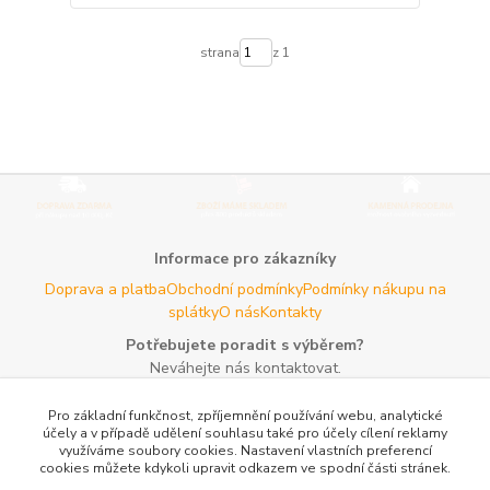
strana
z 1
Informace pro zákazníky
Doprava a platba
Obchodní podmínky
Podmínky nákupu na
splátky
O nás
Kontakty
Potřebujete poradit s výběrem?
Neváhejte nás kontaktovat.
Tel:
+420 606 725 735
- Po - Pá (8 - 16 hod)
Pro základní funkčnost, zpříjemnění používání webu, analytické
Email:
info@agroczechia.cz
- kdykoliv
účely a v případě udělení souhlasu také pro účely cílení reklamy
využíváme soubory cookies. Nastavení vlastních preferencí
Užitečné informace
cookies můžete kdykoli upravit odkazem ve spodní části stránek.
E-les.cz - Zahradní technika Stihl Konice
Woodman.sk - Predaj