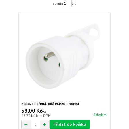
strana
z 1
Zásuvka přímá, bílá EMOS (P0045)
59,00 Kč
/
ks
Skladem
48,76 Kč
bez DPH
Přidat do košíku