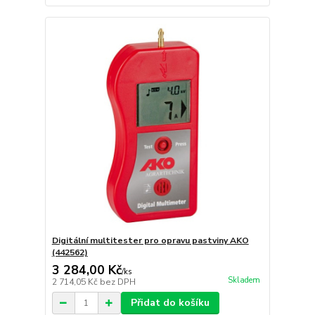
Digitální multitester pro opravu pastviny AKO
(442562)
3 284,00 Kč
/
ks
Skladem
2 714,05 Kč
bez DPH
Přidat do košíku