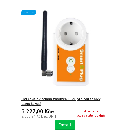
Novinka
Dálkově ovládaná zásuvka GSM pro ohradníky
Luda (1701)
3 227,00 Kč
skladem u
/
ks
dodavatele (10 dnů)
2 666,94 Kč
bez DPH
Detail