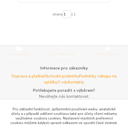
strana
z 1
Informace pro zákazníky
Doprava a platba
Obchodní podmínky
Podmínky nákupu na
splátky
O nás
Kontakty
Potřebujete poradit s výběrem?
Neváhejte nás kontaktovat.
Tel:
+420 606 725 735
- Po - Pá (8 - 16 hod)
Pro základní funkčnost, zpříjemnění používání webu, analytické
Email:
info@agroczechia.cz
- kdykoliv
účely a v případě udělení souhlasu také pro účely cílení reklamy
využíváme soubory cookies. Nastavení vlastních preferencí
Užitečné informace
cookies můžete kdykoli upravit odkazem ve spodní části stránek.
E-les.cz - Zahradní technika Stihl Konice
Woodman.sk - Predaj