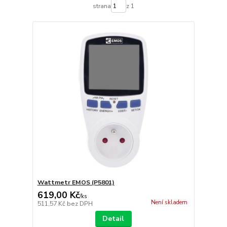
strana
z 1
Wattmetr EMOS (P5801)
619,00 Kč
/
ks
Není skladem
511,57 Kč
bez DPH
Detail