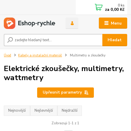
0
ks
za
0,00 Kč
Menu
Hledat
Úvod
Kabely a instalační materiál
Multimetry a zkoušečky
Elektrické zkoušečky, multimetry,
wattmetry
Upřesnit parametry
Nejnovější
Nejlevnější
Nejdražší
Zobrazuji 1-1 z 1