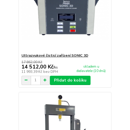
Ultrazvukové čisticí zařízení SONIC 3D
17 862,00 Kč
14 512,00 Kč
skladem u
/
ks
dodavatele (10 dnů)
11 993,39 Kč
bez DPH
Přidat do košíku