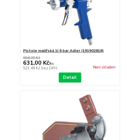
Pistole malířská 1l 6 bar Adler (191902818)
664,00 Kč
631,00 Kč
/
ks
Není skladem
521,49 Kč
bez DPH
Detail