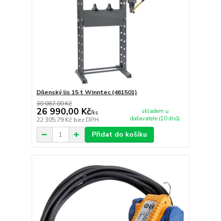
Dílenský lis 15 t Winntec (461501)
30 087,00 Kč
26 990,00 Kč
skladem u
/
ks
dodavatele (10 dnů)
22 305,79 Kč
bez DPH
Přidat do košíku