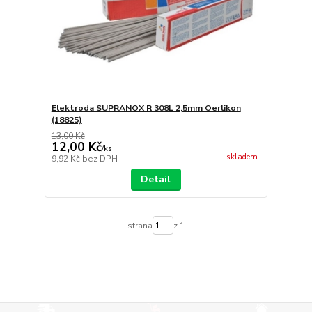
Elektroda SUPRANOX R 308L 2,5mm Oerlikon
(18825)
13,00 Kč
12,00 Kč
/
ks
skladem
9,92 Kč
bez DPH
Detail
strana
z 1