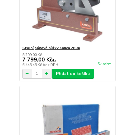
Stolní pákové nůžky Kanca 2BR6
8 209,00 Kč
7 799,00 Kč
/
ks
Skladem
6 445,45 Kč
bez DPH
Přidat do košíku