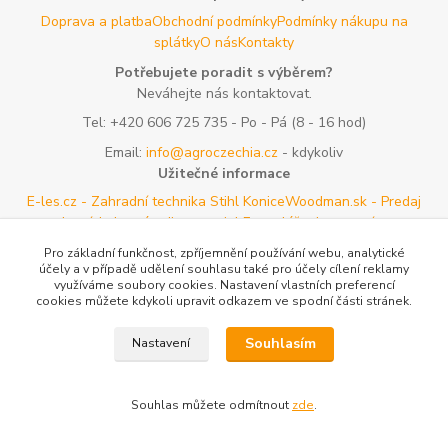
Doprava a platba
Obchodní podmínky
Podmínky nákupu na
splátky
O nás
Kontakty
Potřebujete poradit s výběrem?
Neváhejte nás kontaktovat.
Tel:
+420 606 725 735
- Po - Pá (8 - 16 hod)
Email:
info@agroczechia.cz
- kdykoliv
Užitečné informace
E-les.cz - Zahradní technika Stihl Konice
Woodman.sk - Predaj
lesníckeho náradia a potrieb
Formulář odstoupení o
smlouvy
Reklamace a vrácení zboží
Rady a tipy
Tabulky rozměrů
Pro základní funkčnost, zpříjemnění používání webu, analytické
oblečení a obuvi
Mapa stránek
účely a v případě udělení souhlasu také pro účely cílení reklamy
využíváme soubory cookies. Nastavení vlastních preferencí
cookies můžete kdykoli upravit odkazem ve spodní části stránek.
Vytvořeno na
Eshop-rychle.cz
Souhlasím
Nastavení
Souhlas můžete odmítnout
zde
.