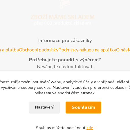
Informace pro zákazníky
 a platba
Obchodní podmínky
Podmínky nákupu na splátky
O nás
K
Potřebujete poradit s výběrem?
Neváhejte nás kontaktovat.
Tel:
+420 606 725 735
- Po - Pá (8 - 16 hod)
čnost, zpříjemnění používání webu, analytické účely a v případě udělení
Email:
info@agroczechia.cz
- kdykoliv
y využíváme soubory cookies. Nastavení vlastních preferencí cookies mů
odkazem ve spodní části stránek.
Užitečné informace
edaj lesníckeho náradia a potrieb
Formulář odstoupení o smlou
Souhlasím
Nastavení
oblečení a obuvi
Mapa stránek
Souhlas můžete odmítnout
zde
.