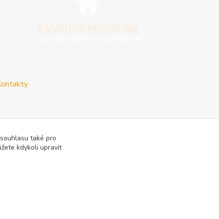
ontakty
 souhlasu také pro
žete kdykoli upravit
vy
Reklamace a vrácení zboží
Rady a tipy
Tabulky rozměrů
Vytvořeno na
Eshop-rychle.cz