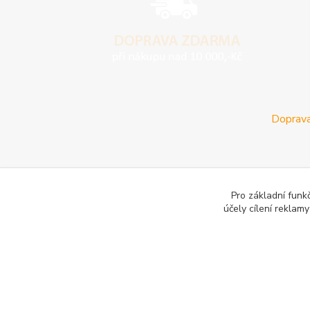
Doprava
Pro základní funk
účely cílení reklam
E-les.cz - Zahradní technika Stihl Konice
Woodman.sk - Pr