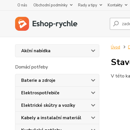
O nás
Obchodní podmínky
Rady a tipy
Kontakty
Úvod
D
Akční nabídka
Stav
Domácí potřeby
V této ka
Baterie a zdroje
Elektrospotřebiče
Elektrické skútry a vozíky
Kabely a instalační materiál