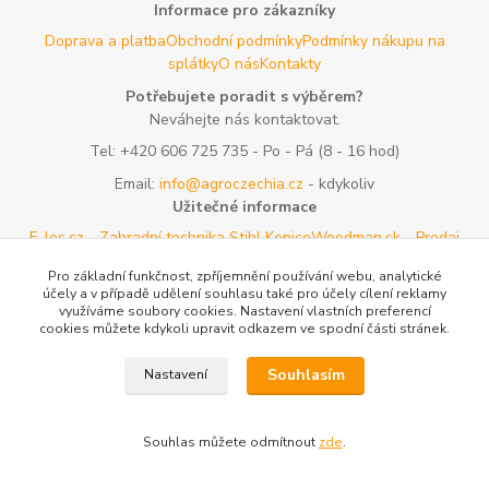
Informace pro zákazníky
Doprava a platba
Obchodní podmínky
Podmínky nákupu na
splátky
O nás
Kontakty
Potřebujete poradit s výběrem?
Neváhejte nás kontaktovat.
Tel:
+420 606 725 735
- Po - Pá (8 - 16 hod)
Email:
info@agroczechia.cz
- kdykoliv
Užitečné informace
E-les.cz - Zahradní technika Stihl Konice
Woodman.sk - Predaj
lesníckeho náradia a potrieb
Formulář odstoupení o
Pro základní funkčnost, zpříjemnění používání webu, analytické
smlouvy
Reklamace a vrácení zboží
Rady a tipy
Tabulky rozměrů
účely a v případě udělení souhlasu také pro účely cílení reklamy
oblečení a obuvi
Mapa stránek
využíváme soubory cookies. Nastavení vlastních preferencí
cookies můžete kdykoli upravit odkazem ve spodní části stránek.
Vytvořeno na
Eshop-rychle.cz
Souhlasím
Nastavení
Souhlas můžete odmítnout
zde
.