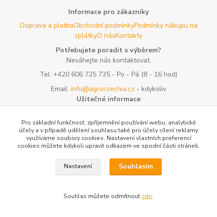
Informace pro zákazníky
Doprava a platba
Obchodní podmínky
Podmínky nákupu na
splátky
O nás
Kontakty
Potřebujete poradit s výběrem?
Neváhejte nás kontaktovat.
Tel:
+420 606 725 735
- Po - Pá (8 - 16 hod)
Email:
info@agroczechia.cz
- kdykoliv
Užitečné informace
E-les.cz - Zahradní technika Stihl Konice
Woodman.sk - Predaj
lesníckeho náradia a potrieb
Formulář odstoupení o
Pro základní funkčnost, zpříjemnění používání webu, analytické
účely a v případě udělení souhlasu také pro účely cílení reklamy
smlouvy
Reklamace a vrácení zboží
Rady a tipy
Tabulky rozměrů
využíváme soubory cookies. Nastavení vlastních preferencí
oblečení a obuvi
Mapa stránek
cookies můžete kdykoli upravit odkazem ve spodní části stránek.
Vytvořeno na
Eshop-rychle.cz
Souhlasím
Nastavení
Souhlas můžete odmítnout
zde
.