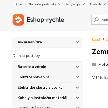
O nás
Obchodní podmínky
Rady a tipy
Kontakty
Úvod
P
Akční nabídka
Zemn
Domácí potřeby
Moto
Baterie a zdroje
Elektrospotřebiče
V této ka
Elektrické skútry a vozíky
Kabely a instalační materiál