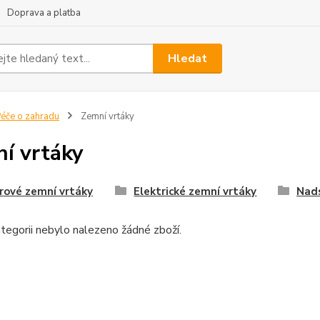
Doprava a platba
Hledat
éče o zahradu
Zemní vrtáky
í vrtáky
rové zemní vrtáky
Elektrické zemní vrtáky
Nads
tegorii nebylo nalezeno žádné zboží.