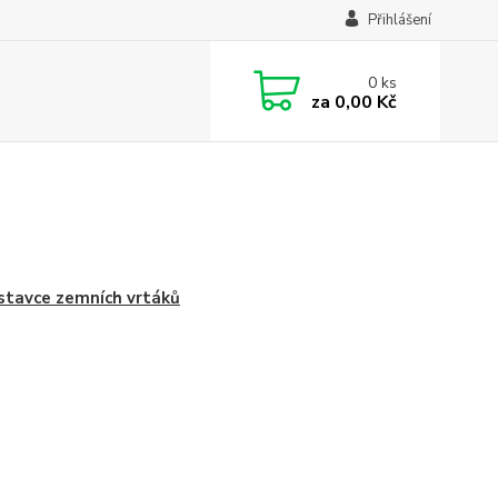
Přihlášení
0
ks
za
0,00 Kč
tavce zemních vrtáků