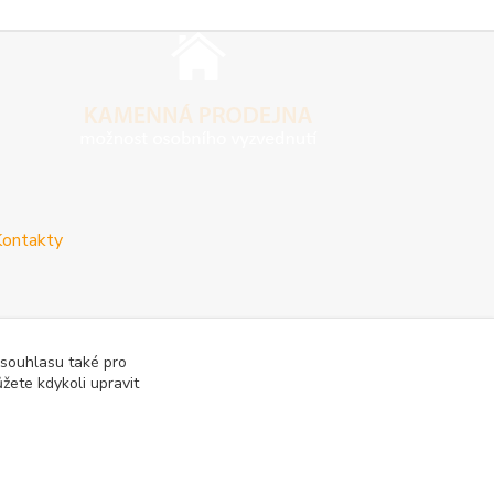
ontakty
 souhlasu také pro
žete kdykoli upravit
vy
Reklamace a vrácení zboží
Rady a tipy
Tabulky rozměrů