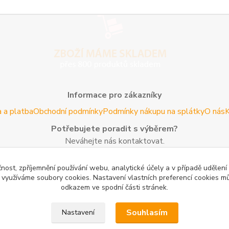
Informace pro zákazníky
 a platba
Obchodní podmínky
Podmínky nákupu na splátky
O nás
K
Potřebujete poradit s výběrem?
Neváhejte nás kontaktovat.
Tel:
+420 606 725 735
- Po - Pá (8 - 16 hod)
čnost, zpříjemnění používání webu, analytické účely a v případě udělení
Email:
info@agroczechia.cz
- kdykoliv
y využíváme soubory cookies. Nastavení vlastních preferencí cookies mů
odkazem ve spodní části stránek.
Užitečné informace
edaj lesníckeho náradia a potrieb
Formulář odstoupení o smlou
Souhlasím
Nastavení
oblečení a obuvi
Mapa stránek