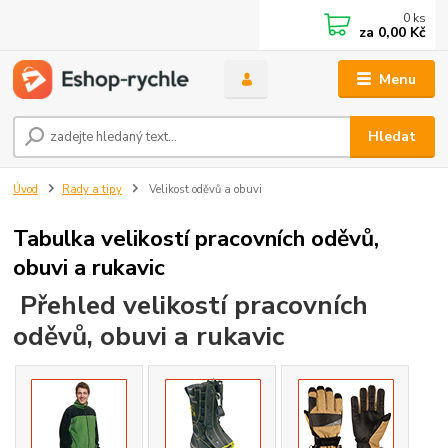
0
ks
za
0,00 Kč
Menu
Hledat
Úvod
Rady a tipy
Velikost oděvů a obuvi
Tabulka velikostí pracovních oděvů,
obuvi a rukavic
Přehled velikostí pracovních
oděvů, obuvi a rukavic