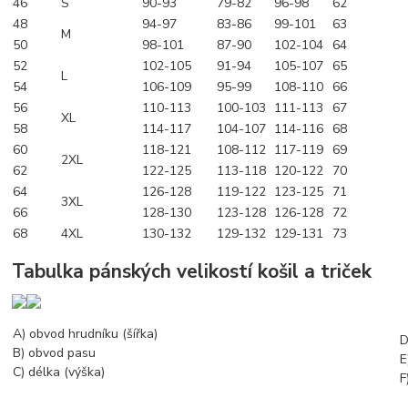
46
S
90-93
79-82
96-98
62
48
94-97
83-86
99-101
63
M
50
98-101
87-90
102-104
64
52
102-105
91-94
105-107
65
L
54
106-109
95-99
108-110
66
56
110-113
100-103
111-113
67
XL
58
114-117
104-107
114-116
68
60
118-121
108-112
117-119
69
2XL
62
122-125
113-118
120-122
70
64
126-128
119-122
123-125
71
3XL
66
128-130
123-128
126-128
72
68
4XL
130-132
129-132
129-131
73
Tabulka pánských velikostí košil a triček
A) obvod hrudníku (šířka)
D
B) obvod pasu
E
C) délka (výška)
F