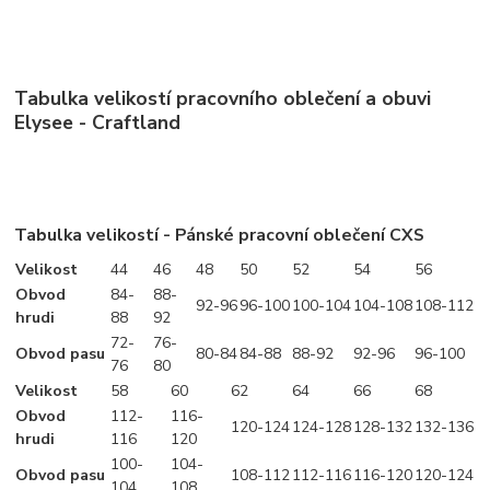
Tabulka velikostí pracovního oblečení a obuvi
Elysee - Craftland
Tabulka velikostí - Pánské pracovní oblečení CXS
Velikost
44
46
48
50
52
54
56
Obvod
84-
88-
92-96
96-100
100-104
104-108
108-112
hrudi
88
92
72-
76-
Obvod pasu
80-84
84-88
88-92
92-96
96-100
76
80
Velikost
58
60
62
64
66
68
Obvod
112-
116-
120-124
124-128
128-132
132-136
hrudi
116
120
100-
104-
Obvod pasu
108-112
112-116
116-120
120-124
104
108