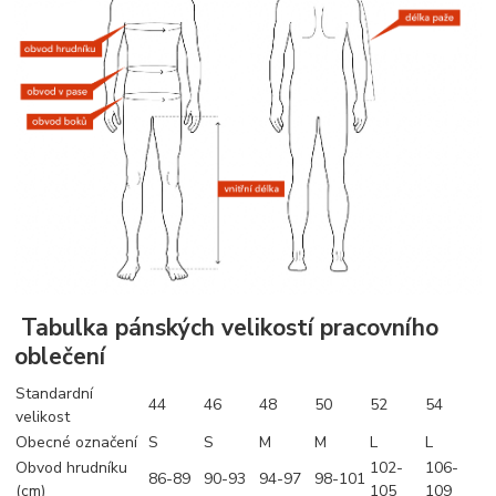
Tabulka pánských velikostí pracovního
oblečení
Standardní
44
46
48
50
52
54
velikost
Obecné označení
S
S
M
M
L
L
Obvod hrudníku
102-
106-
86-89
90-93
94-97
98-101
(cm)
105
109