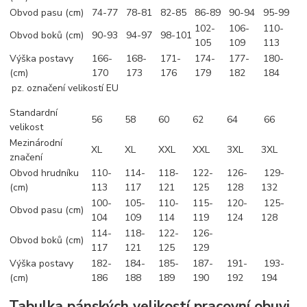
Obvod pasu (cm)
74-77
78-81
82-85
86-89
90-94
95-99
102-
106-
110-
Obvod boků (cm)
90-93
94-97
98-101
105
109
113
Výška postavy
166-
168-
171-
174-
177-
180-
(cm)
170
173
176
179
182
184
pz. označení velikostí EU
Standardní
56
58
60
62
64
66
velikost
Mezinárodní
XL
XL
XXL
XXL
3XL
3XL
značení
Obvod hrudníku
110-
114-
118-
122-
126-
129-
(cm)
113
117
121
125
128
132
100-
105-
110-
115-
120-
125-
Obvod pasu (cm)
104
109
114
119
124
128
114-
118-
122-
126-
Obvod boků (cm)
117
121
125
129
Výška postavy
182-
184-
185-
187-
191-
193-
(cm)
186
188
189
190
192
194
Tabulka pánských velikostí pracovní obuvi