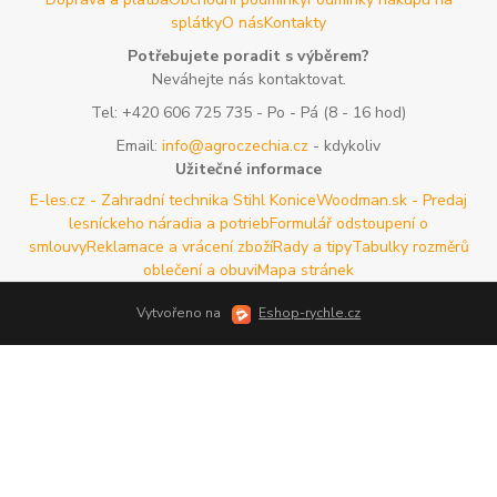
splátky
O nás
Kontakty
Potřebujete poradit s výběrem?
Neváhejte nás kontaktovat.
Tel:
+420 606 725 735
- Po - Pá (8 - 16 hod)
Email:
info@agroczechia.cz
- kdykoliv
Užitečné informace
E-les.cz - Zahradní technika Stihl Konice
Woodman.sk - Predaj
lesníckeho náradia a potrieb
Formulář odstoupení o
smlouvy
Reklamace a vrácení zboží
Rady a tipy
Tabulky rozměrů
oblečení a obuvi
Mapa stránek
Vytvořeno na
Eshop-rychle.cz