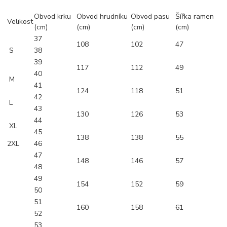
Obvod krku
Obvod hrudníku
Obvod pasu
Šířka ramen
Velikost
(cm)
(cm)
(cm)
(cm)
37
108
102
47
S
38
39
117
112
49
40
M
41
124
118
51
42
L
43
130
126
53
44
XL
45
138
138
55
2XL
46
47
148
146
57
48
49
154
152
59
50
51
160
158
61
52
53