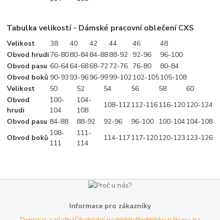
Tabulka velikostí - Dámské pracovní oblečení CXS
Velikost
38
40
42
44
46
48
Obvod hrudi
76-80
80-84
84-88
88-92
92-96
96-100
Obvod pasu
60-64
64-68
68-72
72-76
76-80
80-84
Obvod boků
90-93
93-96
96-99
99-102
102-105
105-108
Velikost
50
52
54
56
58
60
Obvod
100-
104-
108-112
112-116
116-120
120-124
hrudi
104
108
Obvod pasu
84-88
88-92
92-96
96-100
100-104
104-108
108-
111-
Obvod boků
114-117
117-120
120-123
123-126
111
114
Informace pro zákazníky
Doprava a platba
Obchodní podmínky
Podmínky nákupu na