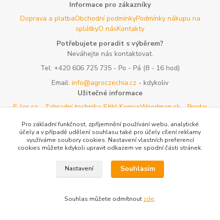
Informace pro zákazníky
Doprava a platba
Obchodní podmínky
Podmínky nákupu na
splátky
O nás
Kontakty
Potřebujete poradit s výběrem?
Neváhejte nás kontaktovat.
Tel:
+420 606 725 735
- Po - Pá (8 - 16 hod)
Email:
info@agroczechia.cz
- kdykoliv
Užitečné informace
E-les.cz - Zahradní technika Stihl Konice
Woodman.sk - Predaj
lesníckeho náradia a potrieb
Formulář odstoupení o
Pro základní funkčnost, zpříjemnění používání webu, analytické
smlouvy
Reklamace a vrácení zboží
Rady a tipy
Tabulky rozměrů
účely a v případě udělení souhlasu také pro účely cílení reklamy
oblečení a obuvi
Mapa stránek
využíváme soubory cookies. Nastavení vlastních preferencí
cookies můžete kdykoli upravit odkazem ve spodní části stránek.
Vytvořeno na
Eshop-rychle.cz
Souhlasím
Nastavení
Souhlas můžete odmítnout
zde
.