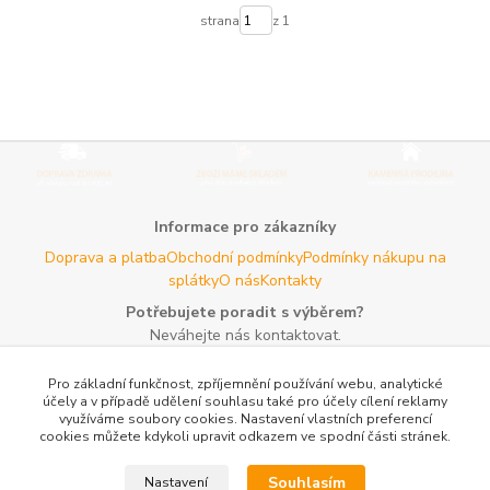
strana
z 1
Informace pro zákazníky
Doprava a platba
Obchodní podmínky
Podmínky nákupu na
splátky
O nás
Kontakty
Potřebujete poradit s výběrem?
Neváhejte nás kontaktovat.
Tel:
+420 606 725 735
- Po - Pá (8 - 16 hod)
Pro základní funkčnost, zpříjemnění používání webu, analytické
Email:
info@agroczechia.cz
- kdykoliv
účely a v případě udělení souhlasu také pro účely cílení reklamy
využíváme soubory cookies. Nastavení vlastních preferencí
Užitečné informace
cookies můžete kdykoli upravit odkazem ve spodní části stránek.
E-les.cz - Zahradní technika Stihl Konice
Woodman.sk - Predaj
lesníckeho náradia a potrieb
Formulář odstoupení o
Souhlasím
Nastavení