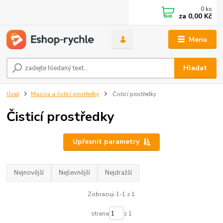
0
ks
za
0,00 Kč
Menu
Hledat
Úvod
Maziva a čistící prostředky
Čisticí prostředky
Čisticí prostředky
Upřesnit parametry
Nejnovější
Nejlevnější
Nejdražší
Zobrazuji 1-1 z 1
strana
z 1