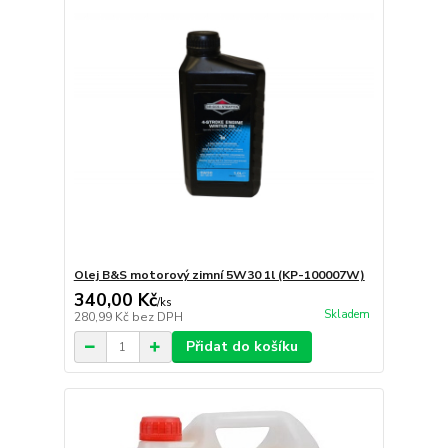
Olej B&S motorový zimní 5W30 1l (KP-100007W)
340,00 Kč
/
ks
Skladem
280,99 Kč
bez DPH
Přidat do košíku