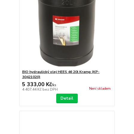
BIO hydraulický olej HEES 46 20l Kramp (KP-
30421020)
5 333,00 Kč
/
ks
Není skladem
4 407,44 Kč
bez DPH
Detail