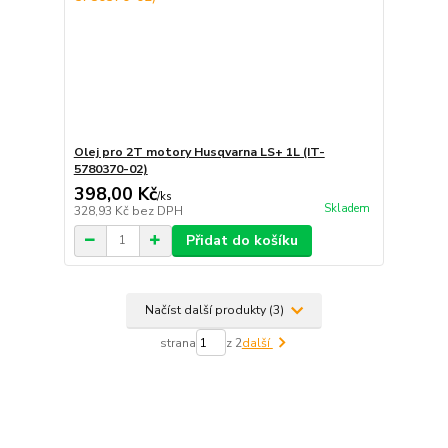
Olej pro 2T motory Husqvarna LS+ 1L (IT-
5780370-02)
398,00 Kč
/
ks
Skladem
328,93 Kč
bez DPH
Přidat do košíku
Načíst další produkty (3)
strana
z 2
další