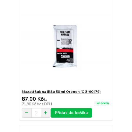
Mazací tuk na lištu 50 ml Oregon (OG-90476)
87,00 Kč
/
ks
Skladem
71,90 Kč
bez DPH
Přidat do košíku