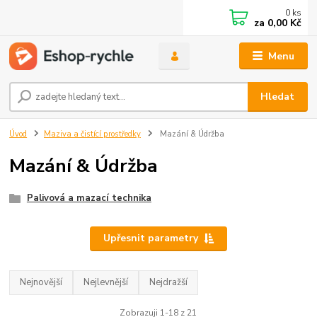
0
ks
za
0,00 Kč
Menu
Hledat
Úvod
Maziva a čistící prostředky
Mazání & Údržba
Mazání & Údržba
Palivová a mazací technika
Upřesnit parametry
Nejnovější
Nejlevnější
Nejdražší
Zobrazuji 1-18 z 21