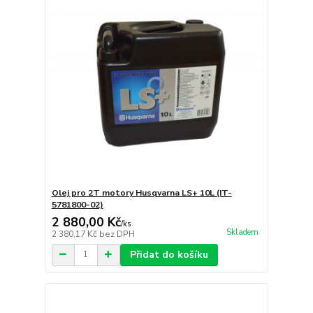
Olej pro 2T motory Husqvarna LS+ 10L (IT-
5781800-02)
2 880,00 Kč
/
ks
Skladem
2 380,17 Kč
bez DPH
Přidat do košíku