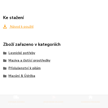
Ke stažení
Návod k použití
Zboží zařazeno v kategoriích
Lesnické potřeby
Maziva a čistící prostředky
Příslušenství k pilám
Mazání & Údržba