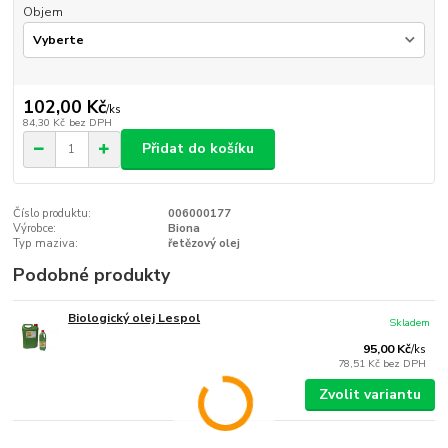
Objem
102,00 Kč
/
ks
84,30 Kč
bez DPH
Přidat do košíku
Číslo produktu:
006000177
Výrobce:
Biona
Typ maziva:
řetězový olej
Podobné produkty
Biologický olej Lespol
Skladem
95,00 Kč
/
ks
78,51 Kč
bez DPH
Zvolit variantu