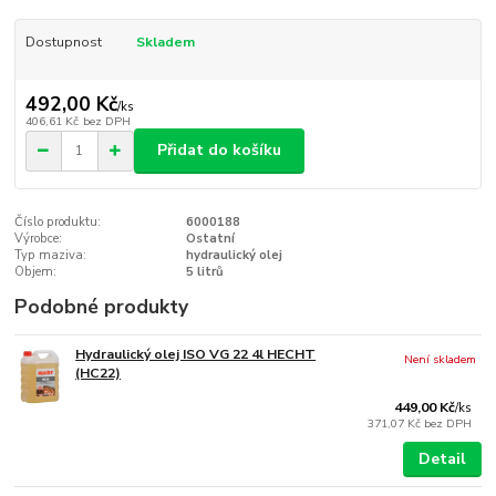
Dostupnost
Skladem
492,00 Kč
/
ks
406,61 Kč
bez DPH
Přidat do košíku
Číslo produktu:
6000188
Výrobce:
Ostatní
Typ maziva:
hydraulický olej
Objem:
5 litrů
Podobné produkty
Hydraulický olej ISO VG 22 4l HECHT
Není skladem
(HC22)
449,00 Kč
/
ks
371,07 Kč
bez DPH
Detail