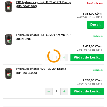
BIO hydraulický olej HEES 46 20l Kramp
Není skladem
(KP-30421020)
5 333,00 Kč
/
ks
4 407,44 Kč
bez DPH
Detail
Hydraulický olej HLP 68 20 l Kramp (KP-
Skladem
30321020)
2 437,00 Kč
/
ks
2 014,05 Kč
bez DPH
Přidat do košíku
Hydraulický olej HVLP 32 20l Kramp
Skladem
(KP-30121020)
2 283,00 Kč
/
ks
1 886,78 Kč
bez DPH
Přidat do košíku