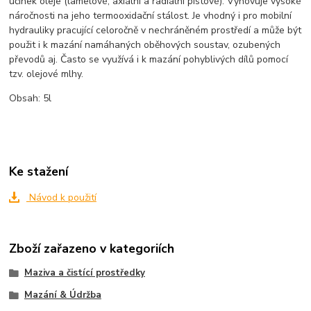
účinek oleje (lamelové, axiální a radiální pístové). Vyhovuje vysoké
náročnosti na jeho termooxidační stálost. Je vhodný i pro mobilní
hydrauliky pracující celoročně v nechráněném prostředí a může být
použit i k mazání namáhaných oběhových soustav, ozubených
převodů aj. Často se využívá i k mazání pohyblivých dílů pomocí
tzv. olejové mlhy.
Obsah: 5l
Ke stažení
Návod k použití
Zboží zařazeno v kategoriích
Maziva a čistící prostředky
Mazání & Údržba