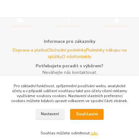
Informace pro zákazníky
Doprava a platba
Obchodní podmínky
Podmínky nákupu na
splátky
O nás
Kontakty
Potřebujete poradit s výběrem?
Neváhejte nás kontaktovat.
Tel:
+420 606 725 735
- Po - Pá (8 - 16 hod)
Pro základní funkčnost, zpříjemnění používání webu, analytické
Email:
info@agroczechia.cz
- kdykoliv
účely a v případě udělení souhlasu také pro účely cílení reklamy
využíváme soubory cookies. Nastavení vlastních preferencí
Užitečné informace
cookies můžete kdykoli upravit odkazem ve spodní části stránek.
E-les.cz - Zahradní technika Stihl Konice
Woodman.sk - Predaj
lesníckeho náradia a potrieb
Formulář odstoupení o
Souhlasím
Nastavení
smlouvy
Reklamace a vrácení zboží
Rady a tipy
Tabulky rozměrů
oblečení a obuvi
Mapa stránek
Souhlas můžete odmítnout
zde
.
Vytvořeno na
Eshop-rychle.cz