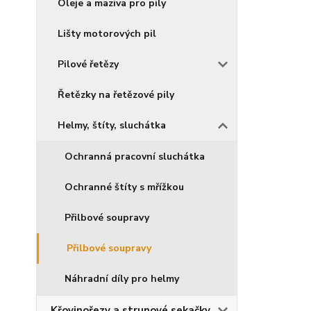
Oleje a maziva pro pily
Lišty motorových pil
Pilové řetězy
Řetězky na řetězové pily
Helmy, štíty, sluchátka
Ochranná pracovní sluchátka
Ochranné štíty s mřížkou
Přilbové soupravy
Přilbové soupravy
Náhradní díly pro helmy
Křovinořezy a strunové sekačky