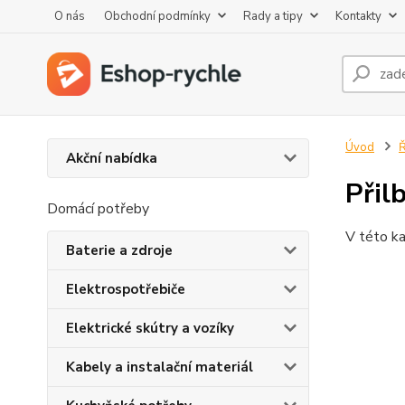
O nás
Obchodní podmínky
Rady a tipy
Kontakty
Úvod
Ř
Akční nabídka
Přil
Domácí potřeby
V této ka
Baterie a zdroje
Elektrospotřebiče
Elektrické skútry a vozíky
Kabely a instalační materiál