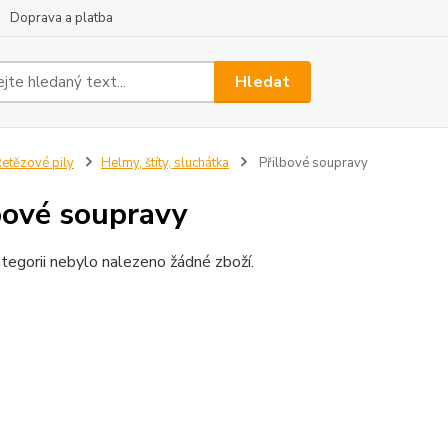
Doprava a platba
Hledat
etězové pily
Helmy, štíty, sluchátka
Přilbové soupravy
bové soupravy
tegorii nebylo nalezeno žádné zboží.