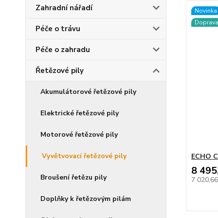
Zahradní nářadí
Novinka
Doprav
Péče o trávu
Péče o zahradu
Řetězové pily
Akumulátorové řetězové pily
Elektrické řetězové pily
Motorové řetězové pily
Vyvětvovací řetězové pily
ECHO C
8 495
Broušení řetězu pily
7 020,6
Doplňky k řetězovým pilám