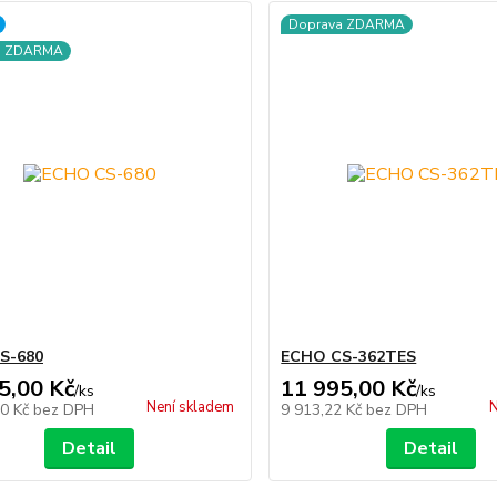
Doprava ZDARMA
a ZDARMA
S-680
ECHO CS-362TES
5,00 Kč
11 995,00 Kč
/
ks
/
ks
Není skladem
N
90 Kč
bez DPH
9 913,22 Kč
bez DPH
Detail
Detail