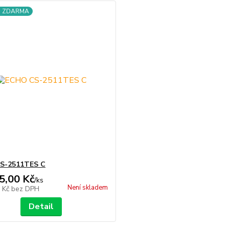
a ZDARMA
S-2511TES C
5,00 Kč
/
ks
Není skladem
2 Kč
bez DPH
Detail