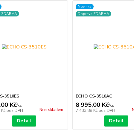
Novinka
a ZDARMA
Doprava ZDARMA
S-3510ES
ECHO CS-3510AC
,00 Kč
8 995,00 Kč
/
ks
/
ks
Není skladem
N
6 Kč
bez DPH
7 433,88 Kč
bez DPH
Detail
Detail