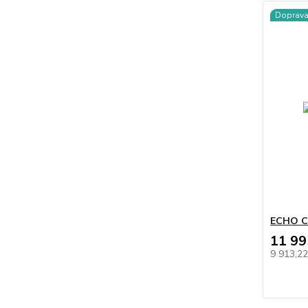
Doprav
ECHO C
11 99
9 913,2