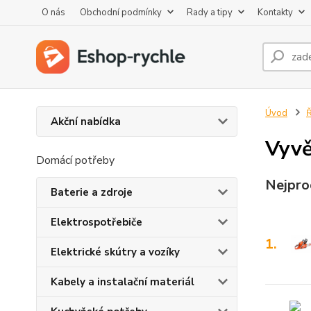
O nás
Obchodní podmínky
Rady a tipy
Kontakty
Úvod
Ř
Akční nabídka
Vyvě
Domácí potřeby
Nejpro
Baterie a zdroje
Elektrospotřebiče
1.
Elektrické skútry a vozíky
Kabely a instalační materiál