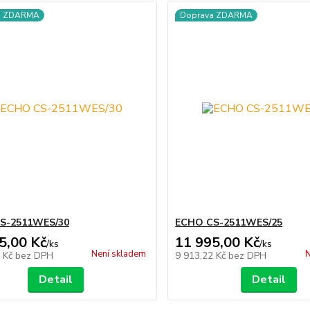
a ZDARMA
Doprava ZDARMA
S-2511WES/30
ECHO CS-2511WES/25
5,00 Kč
11 995,00 Kč
/
ks
/
ks
Není skladem
N
8 Kč
bez DPH
9 913,22 Kč
bez DPH
Detail
Detail