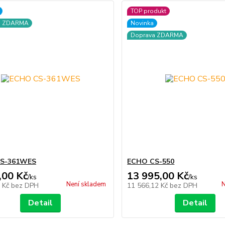
TOP produkt
a ZDARMA
Novinka
Doprava ZDARMA
S-361WES
ECHO CS-550
,00 Kč
13 995,00 Kč
/
ks
/
ks
Není skladem
N
8 Kč
bez DPH
11 566,12 Kč
bez DPH
Detail
Detail