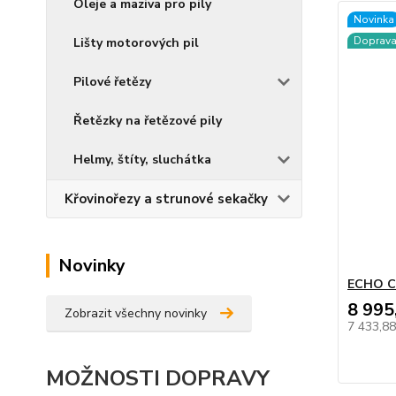
Oleje a maziva pro pily
Novinka
Doprav
Lišty motorových pil
Pilové řetězy
Řetězky na řetězové pily
Helmy, štíty, sluchátka
Křovinořezy a strunové sekačky
Novinky
ECHO C
8 995
Zobrazit všechny novinky
7 433,8
MOŽNOSTI DOPRAVY