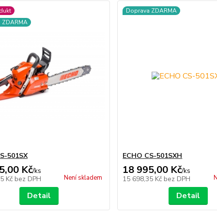
dukt
Doprava ZDARMA
a ZDARMA
S-501SX
ECHO CS-501SXH
5,00 Kč
18 995,00 Kč
/
ks
/
ks
Není skladem
N
35 Kč
bez DPH
15 698,35 Kč
bez DPH
Detail
Detail