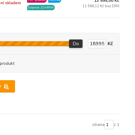
13 995,00 Kč
TOP produkt
Novinka
ní skladem
11 566,12 Kč bez DPH
Doprava ZDARMA
Do
Kč
produkt
y
strana
z 1