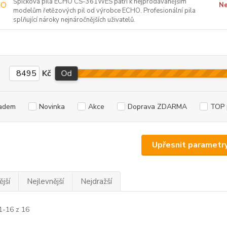
Špičková pila ECHO CS-361WES patří k nejprodávanějším
Ne
modelům řetězových pil od výrobce ECHO. Profesionální pila
splňující nároky nejnáročnějších uživatelů.
Kč
Od
adem
Novinka
Akce
Doprava ZDARMA
TOP 
Upřesnit parametr
jší
Nejlevnější
Nejdražší
1-16 z 16