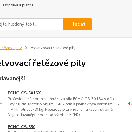
Doprava a platba
Hledat
etězové pily
Vyvětvovací řetězové pily
tvovací řetězové pily
dávanější
ECHO CS-501SX
Profesionální motorová řetězová pila ECHO CS-501SX s délkou
Ne
lišty 40 cm. Motor o objemu 50,2 ccm s jmenovitým výkonem 3,5
HP. Hmotnost 4,9 kg. Řetězová pila vhodná na kácení stromů.
Nejprodávanější model od výrobce ECHO.
ECHO CS-550