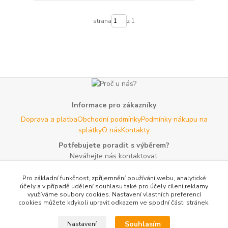
strana
z 1
Informace pro zákazníky
Doprava a platba
Obchodní podmínky
Podmínky nákupu na
splátky
O nás
Kontakty
Potřebujete poradit s výběrem?
Neváhejte nás kontaktovat.
Tel:
+420 606 725 735
- Po - Pá (8 - 16 hod)
Pro základní funkčnost, zpříjemnění používání webu, analytické
Email:
info@agroczechia.cz
- kdykoliv
účely a v případě udělení souhlasu také pro účely cílení reklamy
využíváme soubory cookies. Nastavení vlastních preferencí
Užitečné informace
cookies můžete kdykoli upravit odkazem ve spodní části stránek.
E-les.cz - Zahradní technika Stihl Konice
Woodman.sk - Predaj
lesníckeho náradia a potrieb
Formulář odstoupení o
Souhlasím
Nastavení