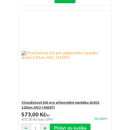
Víceúčelový kůl pro připevnění navijáku drátů
120cm AKO (44297)
573,00 Kč
/
ks
Skladem
473,55 Kč
bez DPH
Přidat do košíku