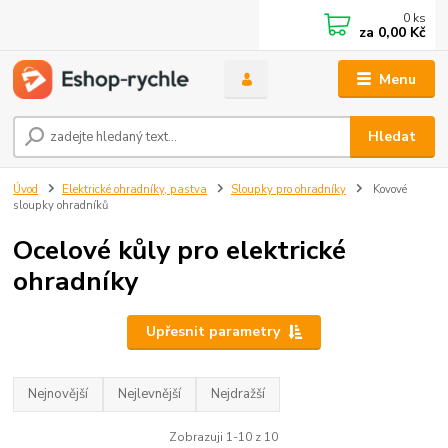
0
ks
za
0,00 Kč
Menu
Hledat
Úvod
Elektrické ohradníky, pastva
Sloupky pro ohradníky
Kovové
sloupky ohradníků
Ocelové kůly pro elektrické
ohradníky
Upřesnit parametry
Nejnovější
Nejlevnější
Nejdražší
Zobrazuji 1-10 z 10