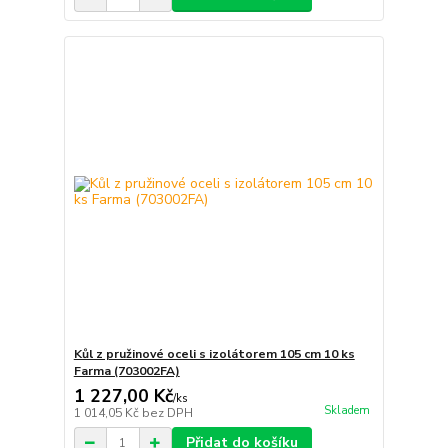
Kůl z pružinové oceli s izolátorem 105 cm 10 ks
Farma (703002FA)
1 227,00 Kč
/
ks
Skladem
1 014,05 Kč
bez DPH
Přidat do košíku