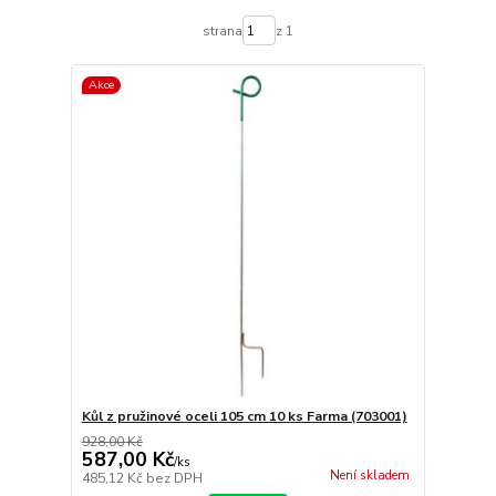
strana
z 1
Akce
Kůl z pružinové oceli 105 cm 10 ks Farma (703001)
928,00 Kč
587,00 Kč
/
ks
Není skladem
485,12 Kč
bez DPH