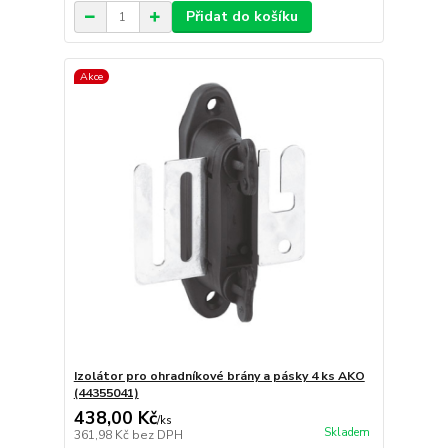
Přidat do košíku
Akce
Izolátor pro ohradníkové brány a pásky 4 ks AKO
(44355041)
438,00 Kč
/
ks
Skladem
361,98 Kč
bez DPH