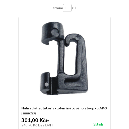
strana
z 1
Náhradní izolátor sklolaminátového sloupku AKO
(444263)
301,00 Kč
/
ks
Skladem
248,76 Kč
bez DPH