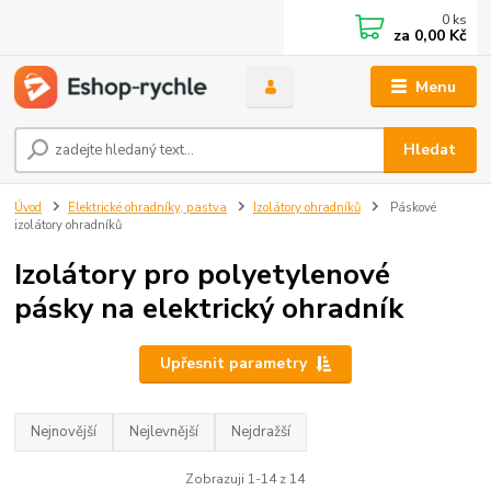
0
ks
za
0,00 Kč
Menu
Hledat
Úvod
Elektrické ohradníky, pastva
Izolátory ohradníků
Páskové
izolátory ohradníků
Izolátory pro polyetylenové
pásky na elektrický ohradník
Upřesnit parametry
Nejnovější
Nejlevnější
Nejdražší
Zobrazuji 1-14 z 14