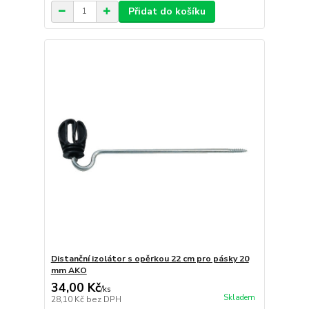
Přidat do košíku
Distanční izolátor s opěrkou 22 cm pro pásky 20
mm AKO
34,00 Kč
/
ks
Skladem
28,10 Kč
bez DPH