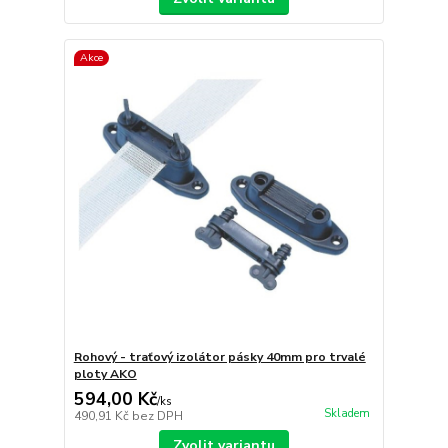
Akce
Rohový - traťový izolátor pásky 40mm pro trvalé
ploty AKO
594,00 Kč
/
ks
Skladem
490,91 Kč
bez DPH
Zvolit variantu