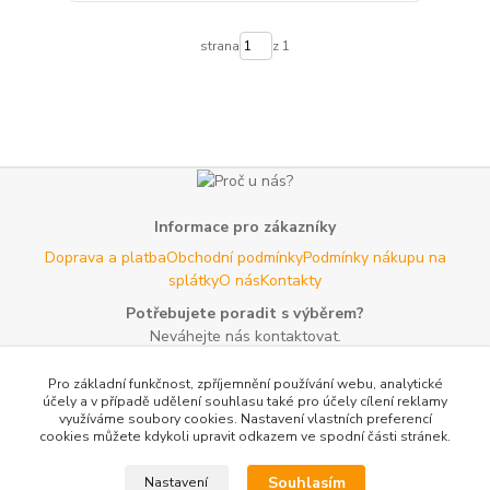
strana
z 1
Informace pro zákazníky
Doprava a platba
Obchodní podmínky
Podmínky nákupu na
splátky
O nás
Kontakty
Potřebujete poradit s výběrem?
Neváhejte nás kontaktovat.
Tel:
+420 606 725 735
- Po - Pá (8 - 16 hod)
Pro základní funkčnost, zpříjemnění používání webu, analytické
Email:
info@agroczechia.cz
- kdykoliv
účely a v případě udělení souhlasu také pro účely cílení reklamy
využíváme soubory cookies. Nastavení vlastních preferencí
Užitečné informace
cookies můžete kdykoli upravit odkazem ve spodní části stránek.
E-les.cz - Zahradní technika Stihl Konice
Woodman.sk - Predaj
lesníckeho náradia a potrieb
Formulář odstoupení o
Souhlasím
Nastavení