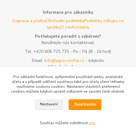
Informace pro zákazníky
Doprava a platba
Obchodní podmínky
Podmínky nákupu na
splátky
O nás
Kontakty
Potřebujete poradit s výběrem?
Neváhejte nás kontaktovat.
Tel:
+420 606 725 735
- Po - Pá (8 - 16 hod)
Email:
info@agroczechia.cz
- kdykoliv
Užitečné informace
E-les.cz - Zahradní technika Stihl Konice
Woodman.sk - Predaj
Pro základní funkčnost, zpříjemnění používání webu, analytické
lesníckeho náradia a potrieb
Formulář odstoupení o
účely a v případě udělení souhlasu také pro účely cílení reklamy
využíváme soubory cookies. Nastavení vlastních preferencí
smlouvy
Reklamace a vrácení zboží
Rady a tipy
Tabulky rozměrů
cookies můžete kdykoli upravit odkazem ve spodní části stránek.
oblečení a obuvi
Mapa stránek
Souhlasím
Nastavení
Vytvořeno na
Eshop-rychle.cz
Souhlas můžete odmítnout
zde
.