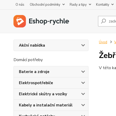
O nás
Obchodní podmínky
Rady a tipy
Kontakty
Úvod
V
Akční nabídka
Žebř
Domácí potřeby
V této ka
Baterie a zdroje
Elektrospotřebiče
Elektrické skútry a vozíky
Kabely a instalační materiál