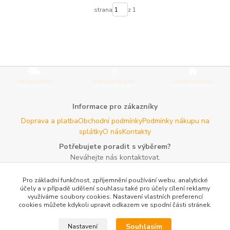
strana
z 1
Informace pro zákazníky
Doprava a platba
Obchodní podmínky
Podmínky nákupu na
splátky
O nás
Kontakty
Potřebujete poradit s výběrem?
Neváhejte nás kontaktovat.
Tel:
+420 606 725 735
- Po - Pá (8 - 16 hod)
Pro základní funkčnost, zpříjemnění používání webu, analytické
Email:
info@agroczechia.cz
- kdykoliv
účely a v případě udělení souhlasu také pro účely cílení reklamy
využíváme soubory cookies. Nastavení vlastních preferencí
Užitečné informace
cookies můžete kdykoli upravit odkazem ve spodní části stránek.
E-les.cz - Zahradní technika Stihl Konice
Woodman.sk - Predaj
lesníckeho náradia a potrieb
Formulář odstoupení o
Souhlasím
Nastavení