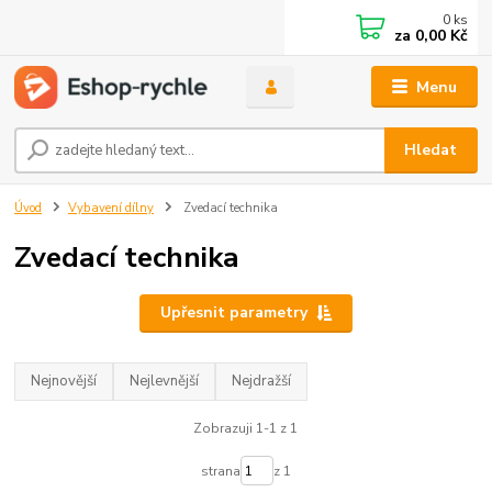
0
ks
za
0,00 Kč
Menu
Hledat
Úvod
Vybavení dílny
Zvedací technika
Zvedací technika
Upřesnit parametry
Nejnovější
Nejlevnější
Nejdražší
Zobrazuji 1-1 z 1
strana
z 1