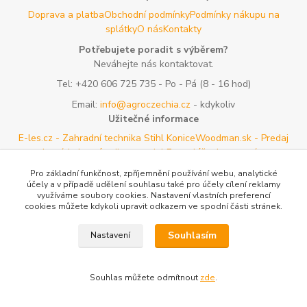
Doprava a platba
Obchodní podmínky
Podmínky nákupu na
splátky
O nás
Kontakty
Potřebujete poradit s výběrem?
Neváhejte nás kontaktovat.
Tel:
+420 606 725 735
- Po - Pá (8 - 16 hod)
Email:
info@agroczechia.cz
- kdykoliv
Užitečné informace
E-les.cz - Zahradní technika Stihl Konice
Woodman.sk - Predaj
lesníckeho náradia a potrieb
Formulář odstoupení o
smlouvy
Reklamace a vrácení zboží
Rady a tipy
Tabulky rozměrů
Pro základní funkčnost, zpříjemnění používání webu, analytické
oblečení a obuvi
Mapa stránek
účely a v případě udělení souhlasu také pro účely cílení reklamy
využíváme soubory cookies. Nastavení vlastních preferencí
cookies můžete kdykoli upravit odkazem ve spodní části stránek.
Vytvořeno na
Eshop-rychle.cz
Souhlasím
Nastavení
Souhlas můžete odmítnout
zde
.