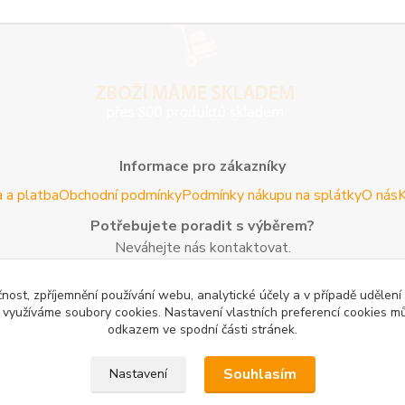
Informace pro zákazníky
 a platba
Obchodní podmínky
Podmínky nákupu na splátky
O nás
K
Potřebujete poradit s výběrem?
Neváhejte nás kontaktovat.
Tel:
+420 606 725 735
- Po - Pá (8 - 16 hod)
čnost, zpříjemnění používání webu, analytické účely a v případě udělení
Email:
info@agroczechia.cz
- kdykoliv
y využíváme soubory cookies. Nastavení vlastních preferencí cookies mů
odkazem ve spodní části stránek.
Užitečné informace
edaj lesníckeho náradia a potrieb
Formulář odstoupení o smlou
Souhlasím
Nastavení
oblečení a obuvi
Mapa stránek