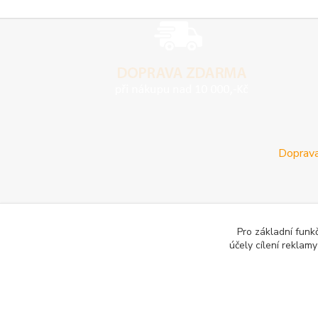
Doprava
Pro základní funk
účely cílení reklam
E-les.cz - Zahradní technika Stihl Konice
Woodman.sk - Pr