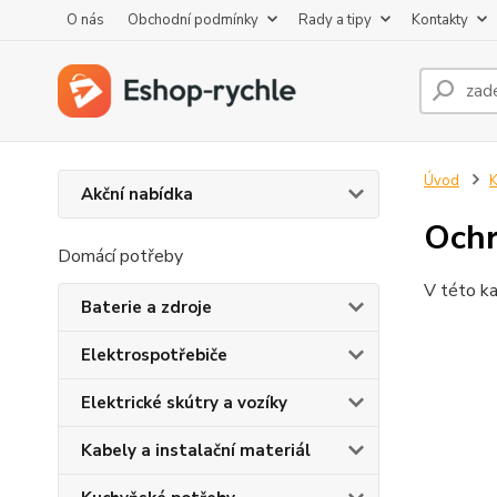
O nás
Obchodní podmínky
Rady a tipy
Kontakty
Úvod
K
Akční nabídka
Ochr
Domácí potřeby
V této ka
Baterie a zdroje
Elektrospotřebiče
Elektrické skútry a vozíky
Kabely a instalační materiál