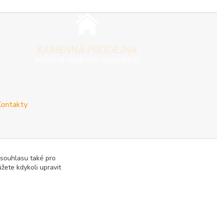
ontakty
 souhlasu také pro
žete kdykoli upravit
vy
Reklamace a vrácení zboží
Rady a tipy
Tabulky rozměrů