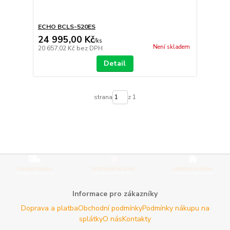
ECHO BCLS-520ES
24 995,00 Kč
/
ks
Není skladem
20 657,02 Kč
bez DPH
Detail
strana
z 1
Informace pro zákazníky
Doprava a platba
Obchodní podmínky
Podmínky nákupu na
splátky
O nás
Kontakty