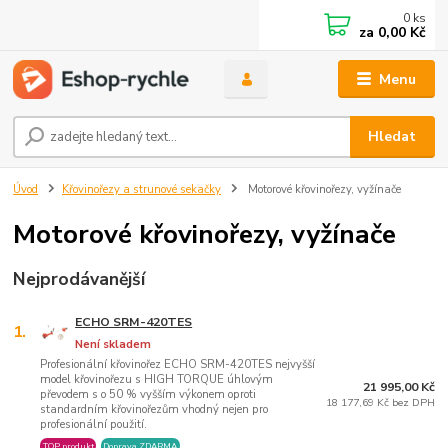
0
ks
za
0,00 Kč
Menu
Hledat
Úvod
Křovinořezy a strunové sekačky
Motorové křovinořezy, vyžínače
Motorové křovinořezy, vyžínače
Nejprodávanější
ECHO SRM-420TES
1.
Není skladem
Profesionální křovinořez ECHO SRM-420TES nejvyšší
model křovinořezu s HIGH TORQUE úhlovým
21 995,00 Kč
převodem s o 50 % vyšším výkonem oproti
18 177,69 Kč bez DPH
standardním křovinořezům vhodný nejen pro
profesionální použití.
TOP produkt
Doprava ZDARMA