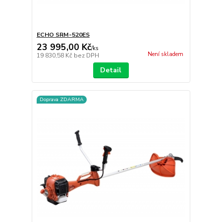
ECHO SRM-520ES
23 995,00 Kč
/
ks
Není skladem
19 830,58 Kč
bez DPH
Detail
Doprava ZDARMA