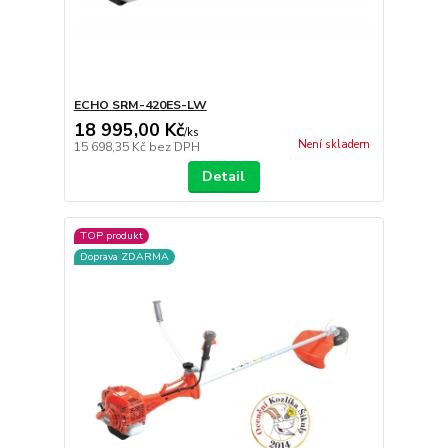
ECHO SRM-420ES-LW
18 995,00 Kč
/
ks
Není skladem
15 698,35 Kč
bez DPH
Detail
TOP produkt
Doprava ZDARMA