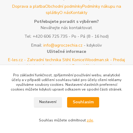
Doprava a platba
Obchodní podmínky
Podmínky nákupu na
splátky
O nás
Kontakty
Potřebujete poradit s výběrem?
Neváhejte nás kontaktovat.
Tel:
+420 606 725 735
- Po - Pá (8 - 16 hod)
Email:
info@agroczechia.cz
- kdykoliv
Užitečné informace
E-les.cz - Zahradní technika Stihl Konice
Woodman.sk - Predaj
lesníckeho náradia a potrieb
Formulář odstoupení o
smlouvy
Reklamace a vrácení zboží
Rady a tipy
Tabulky rozměrů
Pro základní funkčnost, zpříjemnění používání webu, analytické
oblečení a obuvi
Mapa stránek
účely a v případě udělení souhlasu také pro účely cílení reklamy
využíváme soubory cookies. Nastavení vlastních preferencí
cookies můžete kdykoli upravit odkazem ve spodní části stránek.
Vytvořeno na
Eshop-rychle.cz
Souhlasím
Nastavení
Souhlas můžete odmítnout
zde
.