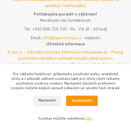
splátky
O nás
Kontakty
Potřebujete poradit s výběrem?
Neváhejte nás kontaktovat.
Tel:
+420 606 725 735
- Po - Pá (8 - 16 hod)
Email:
info@agroczechia.cz
- kdykoliv
Užitečné informace
E-les.cz - Zahradní technika Stihl Konice
Woodman.sk - Predaj
lesníckeho náradia a potrieb
Formulář odstoupení o
smlouvy
Reklamace a vrácení zboží
Rady a tipy
Tabulky rozměrů
oblečení a obuvi
Mapa stránek
Pro základní funkčnost, zpříjemnění používání webu, analytické
účely a v případě udělení souhlasu také pro účely cílení reklamy
Vytvořeno na
Eshop-rychle.cz
využíváme soubory cookies. Nastavení vlastních preferencí
cookies můžete kdykoli upravit odkazem ve spodní části stránek.
Souhlasím
Nastavení
Souhlas můžete odmítnout
zde
.