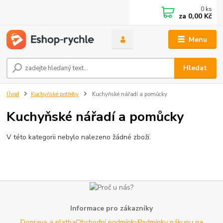
0
ks
za
0,00 Kč
Menu
Hledat
Úvod
Kuchyňské potřeby
Kuchyňské nářadí a pomůcky
Kuchyňské nářadí a pomůcky
V této kategorii nebylo nalezeno žádné zboží.
Informace pro zákazníky
Doprava a platba
Obchodní podmínky
Podmínky nákupu na