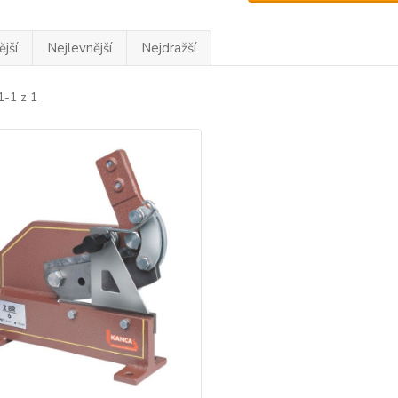
jší
Nejlevnější
Nejdražší
1-1 z 1