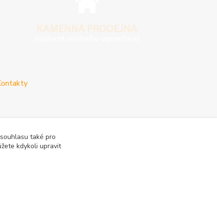
ontakty
 souhlasu také pro
žete kdykoli upravit
vy
Reklamace a vrácení zboží
Rady a tipy
Tabulky rozměrů
Vytvořeno na
Eshop-rychle.cz