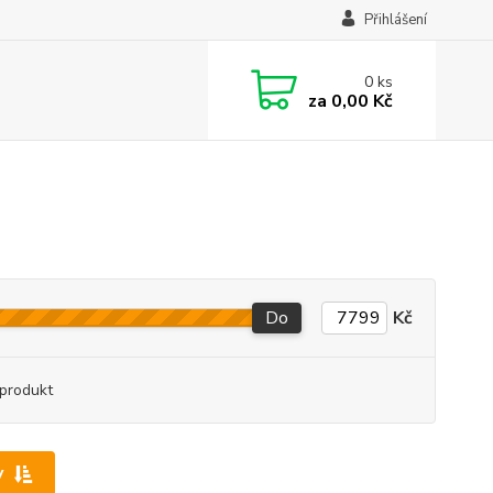
Přihlášení
0
ks
za
0,00 Kč
Do
Kč
produkt
y