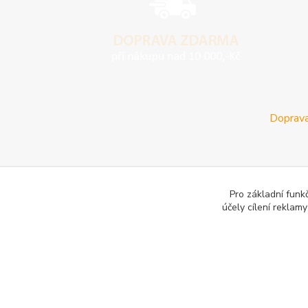
Doprava
Pro základní funk
účely cílení reklam
E-les.cz - Zahradní technika Stihl Konice
Woodman.sk - Pr