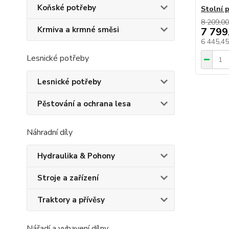
Koňské potřeby
Stolní 
8 209,00
Krmiva a krmné směsi
7 799
6 445,4
Lesnické potřeby
Lesnické potřeby
Pěstování a ochrana lesa
Náhradní díly
Hydraulika & Pohony
Stroje a zařízení
Traktory a přívěsy
Nářadí a vybavení dílny