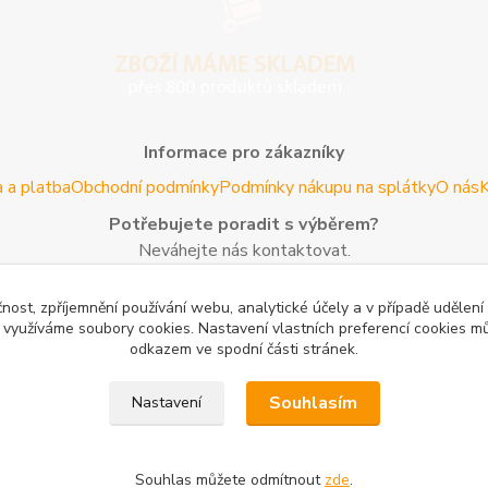
Informace pro zákazníky
 a platba
Obchodní podmínky
Podmínky nákupu na splátky
O nás
K
Potřebujete poradit s výběrem?
Neváhejte nás kontaktovat.
Tel:
+420 606 725 735
- Po - Pá (8 - 16 hod)
čnost, zpříjemnění používání webu, analytické účely a v případě udělení
Email:
info@agroczechia.cz
- kdykoliv
y využíváme soubory cookies. Nastavení vlastních preferencí cookies mů
odkazem ve spodní části stránek.
Užitečné informace
edaj lesníckeho náradia a potrieb
Formulář odstoupení o smlou
Souhlasím
Nastavení
oblečení a obuvi
Mapa stránek
Souhlas můžete odmítnout
zde
.