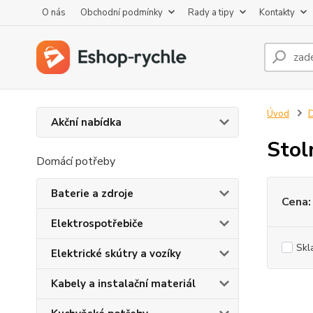
O nás
Obchodní podmínky
Rady a tipy
Kontakty
Úvod
D
Akční nabídka
Stol
Domácí potřeby
Baterie a zdroje
Cena:
Elektrospotřebiče
Skl
Elektrické skútry a vozíky
Kabely a instalační materiál