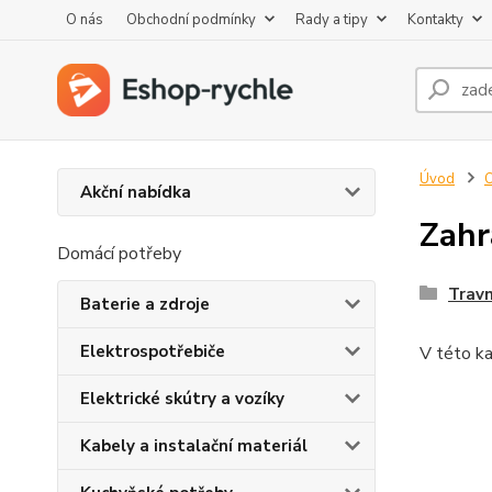
O nás
Obchodní podmínky
Rady a tipy
Kontakty
Úvod
O
Akční nabídka
Zahr
Domácí potřeby
Travn
Baterie a zdroje
Elektrospotřebiče
V této ka
Elektrické skútry a vozíky
Kabely a instalační materiál