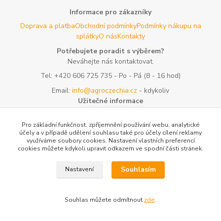
Informace pro zákazníky
Doprava a platba
Obchodní podmínky
Podmínky nákupu na
splátky
O nás
Kontakty
Potřebujete poradit s výběrem?
Neváhejte nás kontaktovat.
Tel:
+420 606 725 735
- Po - Pá (8 - 16 hod)
Email:
info@agroczechia.cz
- kdykoliv
Užitečné informace
E-les.cz - Zahradní technika Stihl Konice
Woodman.sk - Predaj
lesníckeho náradia a potrieb
Formulář odstoupení o
Pro základní funkčnost, zpříjemnění používání webu, analytické
účely a v případě udělení souhlasu také pro účely cílení reklamy
smlouvy
Reklamace a vrácení zboží
Rady a tipy
Tabulky rozměrů
využíváme soubory cookies. Nastavení vlastních preferencí
oblečení a obuvi
Mapa stránek
cookies můžete kdykoli upravit odkazem ve spodní části stránek.
Vytvořeno na
Eshop-rychle.cz
Souhlasím
Nastavení
Souhlas můžete odmítnout
zde
.