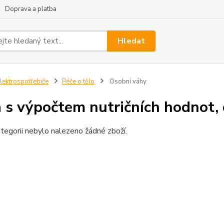
Doprava a platba
Hledat
lektrospotřebiče
Péče o tělo
Osobní váhy
 s výpočtem nutričních hodnot,
tegorii nebylo nalezeno žádné zboží.