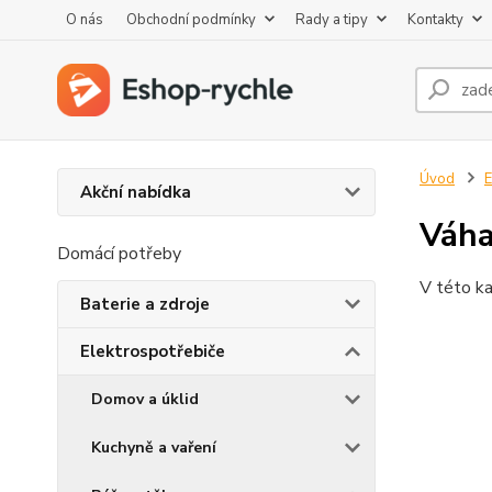
O nás
Obchodní podmínky
Rady a tipy
Kontakty
Úvod
E
Akční nabídka
Váha
Domácí potřeby
V této ka
Baterie a zdroje
Elektrospotřebiče
Domov a úklid
Kuchyně a vaření