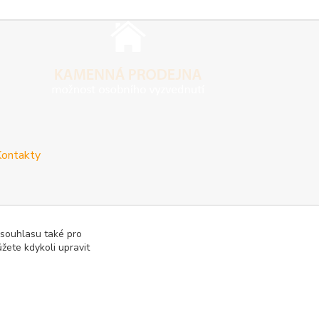
ontakty
 souhlasu také pro
žete kdykoli upravit
vy
Reklamace a vrácení zboží
Rady a tipy
Tabulky rozměrů