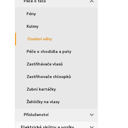
Péče o tělo
Fény
Kulmy
Osobní váhy
Péče o chodidla a paty
Zastřihávače vlasů
Zastřihovače chloupků
Zubní kartáčky
Žehličky na vlasy
Příslušenství
Elektrické skútry a vozíky