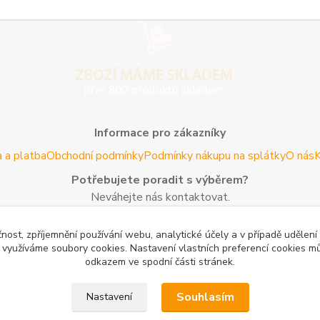
Informace pro zákazníky
 a platba
Obchodní podmínky
Podmínky nákupu na splátky
O nás
K
Potřebujete poradit s výběrem?
Neváhejte nás kontaktovat.
Tel:
+420 606 725 735
- Po - Pá (8 - 16 hod)
čnost, zpříjemnění používání webu, analytické účely a v případě udělení
Email:
info@agroczechia.cz
- kdykoliv
y využíváme soubory cookies. Nastavení vlastních preferencí cookies mů
odkazem ve spodní části stránek.
Užitečné informace
edaj lesníckeho náradia a potrieb
Formulář odstoupení o smlou
Souhlasím
Nastavení
oblečení a obuvi
Mapa stránek