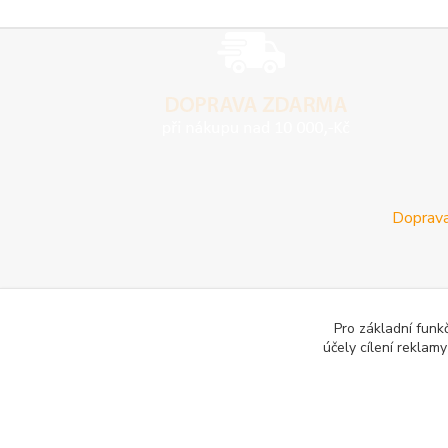
Doprava
Pro základní funk
účely cílení reklam
E-les.cz - Zahradní technika Stihl Konice
Woodman.sk - Pr