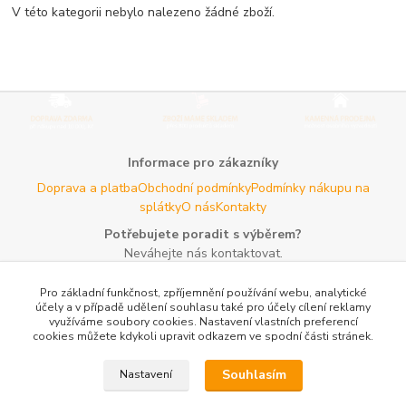
V této kategorii nebylo nalezeno žádné zboží.
Informace pro zákazníky
Doprava a platba
Obchodní podmínky
Podmínky nákupu na
splátky
O nás
Kontakty
Potřebujete poradit s výběrem?
Neváhejte nás kontaktovat.
Tel:
+420 606 725 735
- Po - Pá (8 - 16 hod)
Pro základní funkčnost, zpříjemnění používání webu, analytické
Email:
info@agroczechia.cz
- kdykoliv
účely a v případě udělení souhlasu také pro účely cílení reklamy
využíváme soubory cookies. Nastavení vlastních preferencí
Užitečné informace
cookies můžete kdykoli upravit odkazem ve spodní části stránek.
E-les.cz - Zahradní technika Stihl Konice
Woodman.sk - Predaj
lesníckeho náradia a potrieb
Formulář odstoupení o
Souhlasím
Nastavení
smlouvy
Reklamace a vrácení zboží
Rady a tipy
Tabulky rozměrů