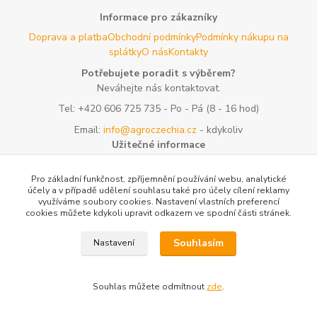
Informace pro zákazníky
Doprava a platba
Obchodní podmínky
Podmínky nákupu na
splátky
O nás
Kontakty
Potřebujete poradit s výběrem?
Neváhejte nás kontaktovat.
Tel:
+420 606 725 735
- Po - Pá (8 - 16 hod)
Email:
info@agroczechia.cz
- kdykoliv
Užitečné informace
E-les.cz - Zahradní technika Stihl Konice
Woodman.sk - Predaj
lesníckeho náradia a potrieb
Formulář odstoupení o
Pro základní funkčnost, zpříjemnění používání webu, analytické
účely a v případě udělení souhlasu také pro účely cílení reklamy
smlouvy
Reklamace a vrácení zboží
Rady a tipy
Tabulky rozměrů
využíváme soubory cookies. Nastavení vlastních preferencí
oblečení a obuvi
Mapa stránek
cookies můžete kdykoli upravit odkazem ve spodní části stránek.
Vytvořeno na
Eshop-rychle.cz
Souhlasím
Nastavení
Souhlas můžete odmítnout
zde
.