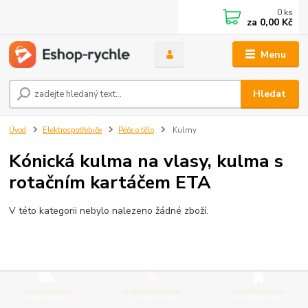
0
ks
za
0,00 Kč
Menu
Hledat
Úvod
Elektrospotřebiče
Péče o tělo
Kulmy
Kónická kulma na vlasy, kulma s
rotačním kartáčem ETA
V této kategorii nebylo nalezeno žádné zboží.