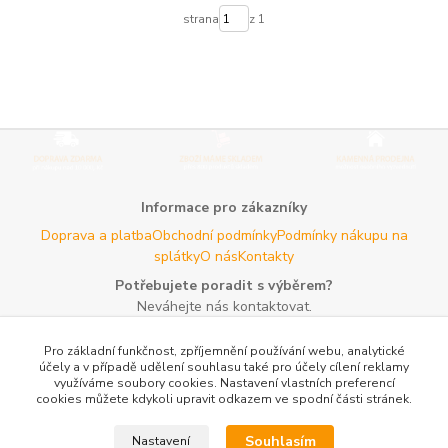
strana
z 1
Informace pro zákazníky
Doprava a platba
Obchodní podmínky
Podmínky nákupu na
splátky
O nás
Kontakty
Potřebujete poradit s výběrem?
Neváhejte nás kontaktovat.
Tel:
+420 606 725 735
- Po - Pá (8 - 16 hod)
Pro základní funkčnost, zpříjemnění používání webu, analytické
Email:
info@agroczechia.cz
- kdykoliv
účely a v případě udělení souhlasu také pro účely cílení reklamy
využíváme soubory cookies. Nastavení vlastních preferencí
Užitečné informace
cookies můžete kdykoli upravit odkazem ve spodní části stránek.
E-les.cz - Zahradní technika Stihl Konice
Woodman.sk - Predaj
lesníckeho náradia a potrieb
Formulář odstoupení o
Souhlasím
Nastavení