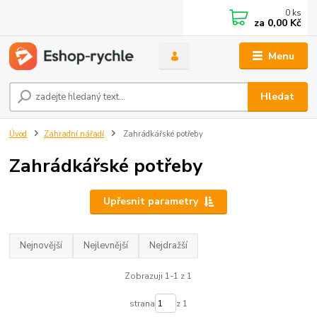
0
ks
za
0,00 Kč
Menu
Hledat
Úvod
Zahradní nářadí
Zahrádkářské potřeby
Zahrádkářské potřeby
Upřesnit parametry
Nejnovější
Nejlevnější
Nejdražší
Zobrazuji 1-1 z 1
strana
z 1