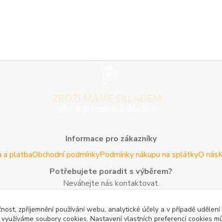
Informace pro zákazníky
 a platba
Obchodní podmínky
Podmínky nákupu na splátky
O nás
K
Potřebujete poradit s výběrem?
Neváhejte nás kontaktovat.
Tel:
+420 606 725 735
- Po - Pá (8 - 16 hod)
čnost, zpříjemnění používání webu, analytické účely a v případě udělení
Email:
info@agroczechia.cz
- kdykoliv
y využíváme soubory cookies. Nastavení vlastních preferencí cookies mů