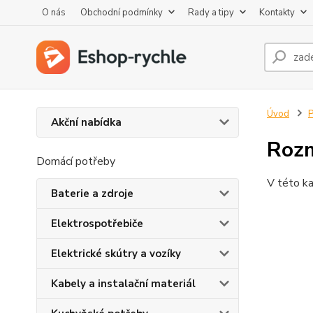
O nás
Obchodní podmínky
Rady a tipy
Kontakty
Úvod
P
Akční nabídka
Rozm
Domácí potřeby
V této ka
Baterie a zdroje
Elektrospotřebiče
Elektrické skútry a vozíky
Kabely a instalační materiál