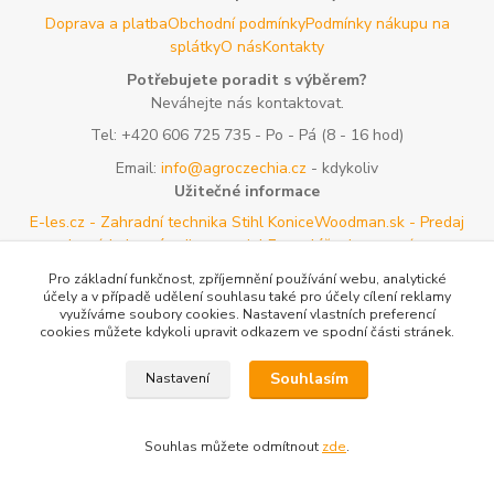
Doprava a platba
Obchodní podmínky
Podmínky nákupu na
splátky
O nás
Kontakty
Potřebujete poradit s výběrem?
Neváhejte nás kontaktovat.
Tel:
+420 606 725 735
- Po - Pá (8 - 16 hod)
Email:
info@agroczechia.cz
- kdykoliv
Užitečné informace
E-les.cz - Zahradní technika Stihl Konice
Woodman.sk - Predaj
lesníckeho náradia a potrieb
Formulář odstoupení o
smlouvy
Reklamace a vrácení zboží
Rady a tipy
Tabulky rozměrů
Pro základní funkčnost, zpříjemnění používání webu, analytické
oblečení a obuvi
Mapa stránek
účely a v případě udělení souhlasu také pro účely cílení reklamy
využíváme soubory cookies. Nastavení vlastních preferencí
cookies můžete kdykoli upravit odkazem ve spodní části stránek.
Vytvořeno na
Eshop-rychle.cz
Souhlasím
Nastavení
Souhlas můžete odmítnout
zde
.