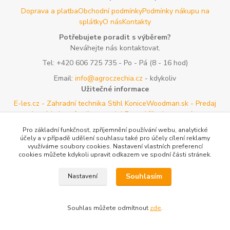
Doprava a platba
Obchodní podmínky
Podmínky nákupu na
splátky
O nás
Kontakty
Potřebujete poradit s výběrem?
Neváhejte nás kontaktovat.
Tel:
+420 606 725 735
- Po - Pá (8 - 16 hod)
Email:
info@agroczechia.cz
- kdykoliv
Užitečné informace
E-les.cz - Zahradní technika Stihl Konice
Woodman.sk - Predaj
lesníckeho náradia a potrieb
Formulář odstoupení o
smlouvy
Reklamace a vrácení zboží
Rady a tipy
Tabulky rozměrů
Pro základní funkčnost, zpříjemnění používání webu, analytické
oblečení a obuvi
Mapa stránek
účely a v případě udělení souhlasu také pro účely cílení reklamy
využíváme soubory cookies. Nastavení vlastních preferencí
cookies můžete kdykoli upravit odkazem ve spodní části stránek.
Vytvořeno na
Eshop-rychle.cz
Souhlasím
Nastavení
Souhlas můžete odmítnout
zde
.