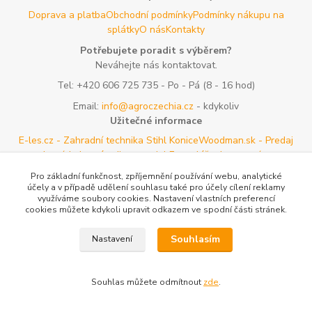
Doprava a platba
Obchodní podmínky
Podmínky nákupu na
splátky
O nás
Kontakty
Potřebujete poradit s výběrem?
Neváhejte nás kontaktovat.
Tel:
+420 606 725 735
- Po - Pá (8 - 16 hod)
Email:
info@agroczechia.cz
- kdykoliv
Užitečné informace
E-les.cz - Zahradní technika Stihl Konice
Woodman.sk - Predaj
lesníckeho náradia a potrieb
Formulář odstoupení o
smlouvy
Reklamace a vrácení zboží
Rady a tipy
Tabulky rozměrů
Pro základní funkčnost, zpříjemnění používání webu, analytické
oblečení a obuvi
Mapa stránek
účely a v případě udělení souhlasu také pro účely cílení reklamy
využíváme soubory cookies. Nastavení vlastních preferencí
cookies můžete kdykoli upravit odkazem ve spodní části stránek.
Vytvořeno na
Eshop-rychle.cz
Souhlasím
Nastavení
Souhlas můžete odmítnout
zde
.