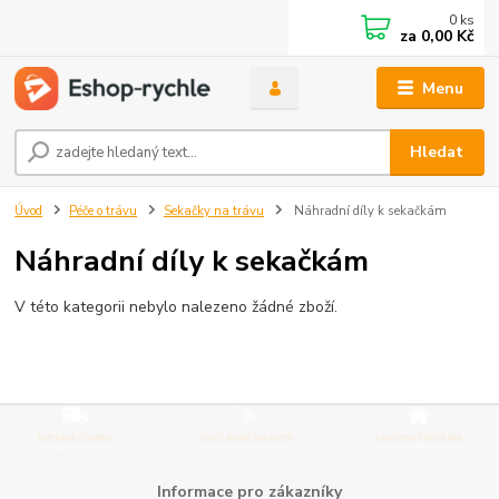
0
ks
za
0,00 Kč
Menu
Hledat
Úvod
Péče o trávu
Sekačky na trávu
Náhradní díly k sekačkám
Náhradní díly k sekačkám
V této kategorii nebylo nalezeno žádné zboží.
Informace pro zákazníky