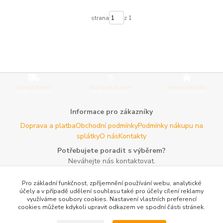
strana
z 1
Informace pro zákazníky
Doprava a platba
Obchodní podmínky
Podmínky nákupu na
splátky
O nás
Kontakty
Potřebujete poradit s výběrem?
Neváhejte nás kontaktovat.
Tel:
+420 606 725 735
- Po - Pá (8 - 16 hod)
Pro základní funkčnost, zpříjemnění používání webu, analytické
Email:
info@agroczechia.cz
- kdykoliv
účely a v případě udělení souhlasu také pro účely cílení reklamy
využíváme soubory cookies. Nastavení vlastních preferencí
Užitečné informace
cookies můžete kdykoli upravit odkazem ve spodní části stránek.
E-les.cz - Zahradní technika Stihl Konice
Woodman.sk - Predaj