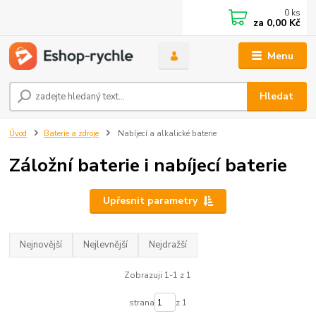
0
ks
za
0,00 Kč
Menu
Hledat
Úvod
Baterie a zdroje
Nabíjecí a alkalické baterie
Záložní baterie i nabíjecí baterie
Upřesnit parametry
Nejnovější
Nejlevnější
Nejdražší
Zobrazuji 1-1 z 1
strana
z 1