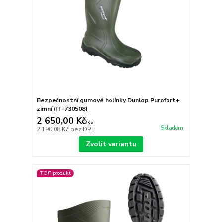
Bezpečnostní gumové holínky Dunlop Purofort+
zimní (IT-730508)
2 650,00 Kč
/
ks
Skladem
2 190,08 Kč
bez DPH
Zvolit variantu
TOP produkt