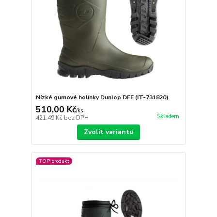
Nízké gumové holínky Dunlop DEE (IT-731820)
510,00 Kč
/
ks
Skladem
421,49 Kč
bez DPH
Zvolit variantu
TOP produkt