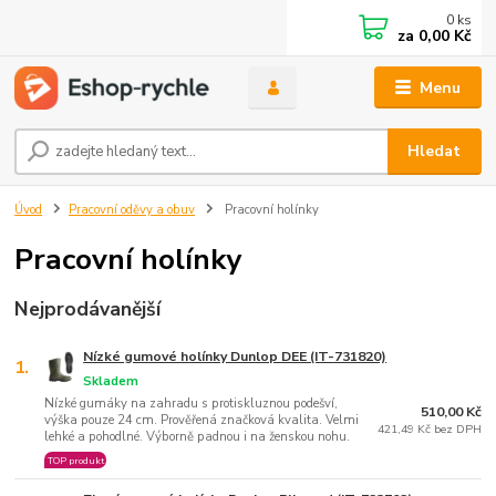
0
ks
za
0,00 Kč
Menu
Hledat
Úvod
Pracovní oděvy a obuv
Pracovní holínky
Pracovní holínky
Nejprodávanější
Nízké gumové holínky Dunlop DEE (IT-731820)
1.
Skladem
Nízké gumáky na zahradu s protiskluznou podešví,
510,00 Kč
výška pouze 24 cm. Prověřená značková kvalita. Velmi
421,49 Kč bez DPH
lehké a pohodlné. Výborně padnou i na ženskou nohu.
TOP produkt