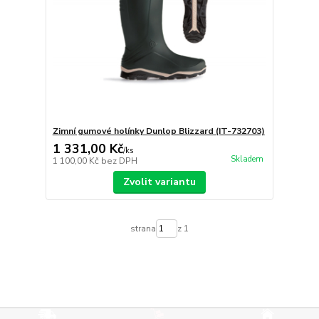
Zimní gumové holínky Dunlop Blizzard (IT-732703)
1 331,00 Kč
/
ks
Skladem
1 100,00 Kč
bez DPH
Zvolit variantu
strana
z 1