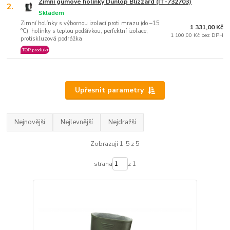
Zimní gumové holínky Dunlop Blizzard (IT-732703)
2.
Skladem
Zimní holínky s výbornou izolací proti mrazu (do –15
1 331,00 Kč
°C), holínky s teplou podšívkou, perfektní izolace,
1 100,00 Kč bez DPH
protiskluzová podrážka
TOP produkt
Upřesnit parametry
Nejnovější
Nejlevnější
Nejdražší
Zobrazuji 1-5 z 5
strana
z 1