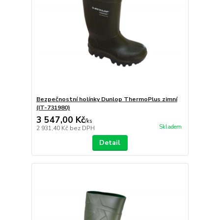
Bezpečnostní holínky Dunlop ThermoPlus zimní
(IT-731980)
3 547,00 Kč
/
ks
Skladem
2 931,40 Kč
bez DPH
Detail