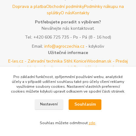
Doprava a platba
Obchodní podmínky
Podmínky nákupu na
splátky
O nás
Kontakty
Potřebujete poradit s výběrem?
Neváhejte nás kontaktovat.
Tel:
+420 606 725 735
- Po - Pá (8 - 16 hod)
Email:
info@agroczechia.cz
- kdykoliv
Užitečné informace
E-les.cz - Zahradní technika Stihl Konice
Woodman.sk - Predaj
lesníckeho náradia a potrieb
Formulář odstoupení o
smlouvy
Reklamace a vrácení zboží
Rady a tipy
Tabulky rozměrů
Pro základní funkčnost, zpříjemnění používání webu, analytické
oblečení a obuvi
Mapa stránek
účely a v případě udělení souhlasu také pro účely cílení reklamy
využíváme soubory cookies. Nastavení vlastních preferencí
cookies můžete kdykoli upravit odkazem ve spodní části stránek.
Vytvořeno na
Eshop-rychle.cz
Souhlasím
Nastavení
Souhlas můžete odmítnout
zde
.