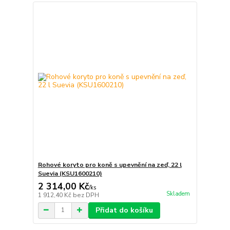
Rohové koryto pro koně s upevnění na zeď, 22 l
Suevia (KSU1600210)
2 314,00 Kč
/
ks
Skladem
1 912,40 Kč
bez DPH
Přidat do košíku