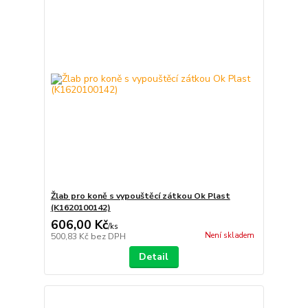
Žlab pro koně s vypouštěcí zátkou Ok Plast
(K1620100142)
606,00 Kč
/
ks
Není skladem
500,83 Kč
bez DPH
Detail