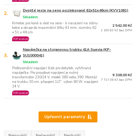
Dvojité jesle na seno pozinkované 62x51x48cm (KVV1061)
2.
Skladem
Krmelec pro koně a skot na seno - k nasazení na stěnu
2 542,00 Kč
kotce a okraje do maximální šířky 43 mm, rozměry 62
2 100,83 Kč bez DPH
x 51 x 48 cm
TOP produkt
Napáječka na stojanovou trubku 41A Suevia (KP-
3.
SU1000041)
Skladem
Profesionální napájecí žlab pro dobytek, vyhřívaná
napáječka. Pro proudové napájení je nutný
9 338,00 Kč
transformátor 230/24 V, model 380 nebo 390. Montáž
7 717,36 Kč bez DPH
na trubku 30 cm, připojení 1/2", výkon 80 W, napájení
24 V.
TOP produkt
Upřesnit parametry
Nejnovější
Nejlevnější
Nejdražší