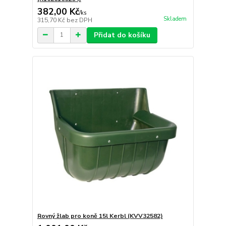
382,00 Kč
/
ks
Skladem
315,70 Kč
bez DPH
Přidat do košíku
Rovný žlab pro koně 15l Kerbl (KVV32582)