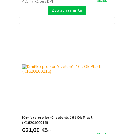
Skladem
483,47 Kč
bez DPH
Zvolit variantu
Krmítko pro koně, zelené, 16 l Ok Plast
(K1620100216)
621,00 Kč
/
ks