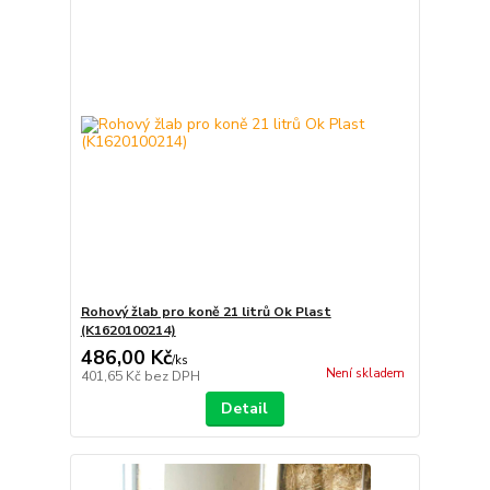
Rohový žlab pro koně 21 litrů Ok Plast
(K1620100214)
486,00 Kč
/
ks
Není skladem
401,65 Kč
bez DPH
Detail