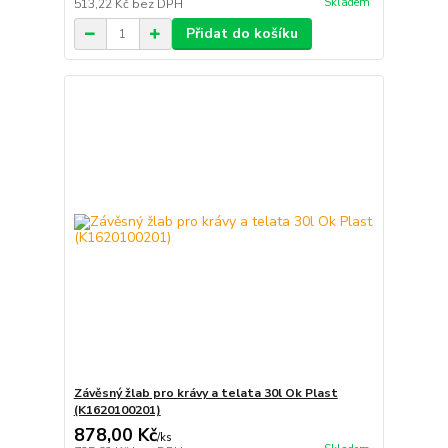
Skladem
513,22 Kč
bez DPH
Přidat do košíku
Závěsný žlab pro krávy a telata 30l Ok Plast
(K1620100201)
878,00 Kč
/
ks