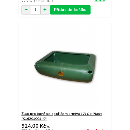
Skladem
725,62 Kč
bez DPH
Přidat do košíku
Žlab pro koně se spořičem krmiva 17l Ok Plast
(K1620100140)
924,00 Kč
/
ks