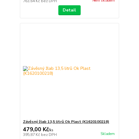
Není skladem
763,64 Kč
bez DPH
Detail
Závěsný žlab 13,5 litrů Ok Plast (K1620100218)
479,00 Kč
/
ks
Skladem
395,87 Kč
bez DPH