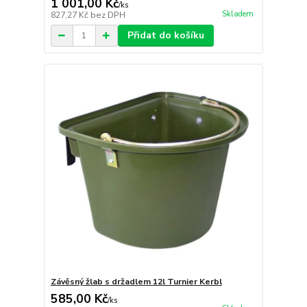
1 001,00 Kč
/
ks
Skladem
827,27 Kč
bez DPH
Přidat do košíku
Závěsný žlab s držadlem 12l Turnier Kerbl
585,00 Kč
/
ks