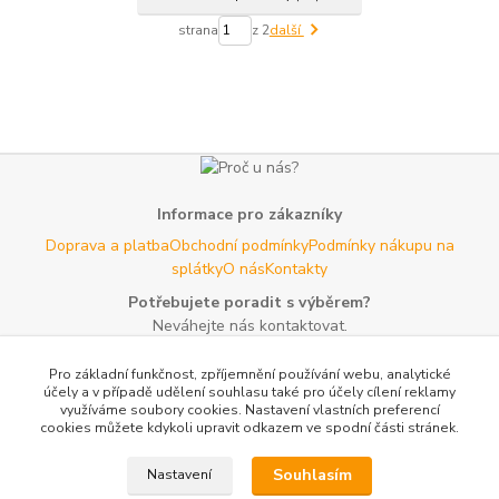
strana
z 2
další
Informace pro zákazníky
Doprava a platba
Obchodní podmínky
Podmínky nákupu na
splátky
O nás
Kontakty
Potřebujete poradit s výběrem?
Neváhejte nás kontaktovat.
Tel:
+420 606 725 735
- Po - Pá (8 - 16 hod)
Pro základní funkčnost, zpříjemnění používání webu, analytické
Email:
info@agroczechia.cz
- kdykoliv
účely a v případě udělení souhlasu také pro účely cílení reklamy
využíváme soubory cookies. Nastavení vlastních preferencí
Užitečné informace
cookies můžete kdykoli upravit odkazem ve spodní části stránek.
E-les.cz - Zahradní technika Stihl Konice
Woodman.sk - Predaj
lesníckeho náradia a potrieb
Formulář odstoupení o
Souhlasím
Nastavení
smlouvy
Reklamace a vrácení zboží
Rady a tipy
Tabulky rozměrů