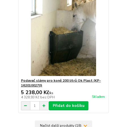
Podavač slámy pro koně 200 litrů Ok Plast (KP-
1620100270)
5 238,00 Kč
/
ks
Skladem
4 328,93 Kč
bez DPH
Přidat do košíku
Načíst další produkty (18)