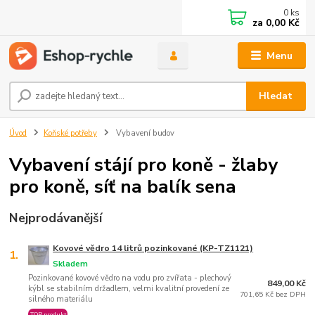
0
ks
za
0,00 Kč
Menu
Hledat
Úvod
Koňské potřeby
Vybavení budov
Vybavení stájí pro koně - žlaby
pro koně, síť na balík sena
Nejprodávanější
Kovové vědro 14 litrů pozinkované (KP-TZ1121)
1.
Skladem
Pozinkované kovové vědro na vodu pro zvířata - plechový
849,00 Kč
kýbl se stabilním držadlem, velmi kvalitní provedení ze
701,65 Kč bez DPH
silného materiálu
TOP produkt