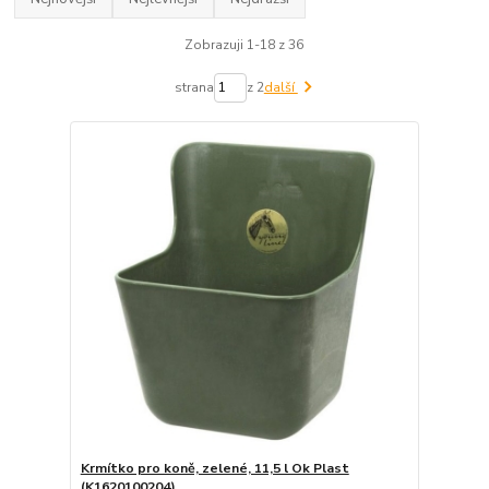
Zobrazuji 1-18 z 36
strana
z 2
další
Krmítko pro koně, zelené, 11,5 l Ok Plast
(K1620100204)