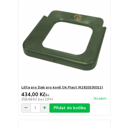
Lišta pro žlab pro koně Ok Plast (K1620100311)
434,00 Kč
/
ks
Skladem
358,68 Kč
bez DPH
Přidat do košíku