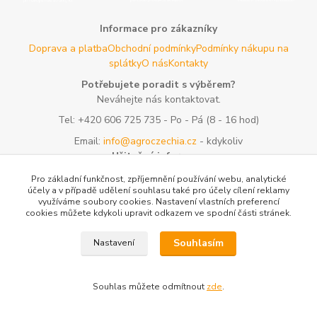
Informace pro zákazníky
Doprava a platba
Obchodní podmínky
Podmínky nákupu na
splátky
O nás
Kontakty
Potřebujete poradit s výběrem?
Neváhejte nás kontaktovat.
Tel:
+420 606 725 735
- Po - Pá (8 - 16 hod)
Email:
info@agroczechia.cz
- kdykoliv
Užitečné informace
E-les.cz - Zahradní technika Stihl Konice
Woodman.sk - Predaj
Pro základní funkčnost, zpříjemnění používání webu, analytické
lesníckeho náradia a potrieb
Formulář odstoupení o
účely a v případě udělení souhlasu také pro účely cílení reklamy
využíváme soubory cookies. Nastavení vlastních preferencí
smlouvy
Reklamace a vrácení zboží
Rady a tipy
Tabulky rozměrů
cookies můžete kdykoli upravit odkazem ve spodní části stránek.
oblečení a obuvi
Mapa stránek
Souhlasím
Nastavení
Vytvořeno na
Eshop-rychle.cz
Souhlas můžete odmítnout
zde
.