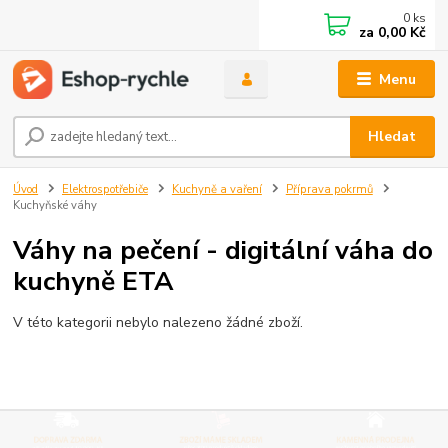
0
ks
za
0,00 Kč
Menu
Hledat
Úvod
Elektrospotřebiče
Kuchyně a vaření
Příprava pokrmů
Kuchyňské váhy
Váhy na pečení - digitální váha do
kuchyně ETA
V této kategorii nebylo nalezeno žádné zboží.