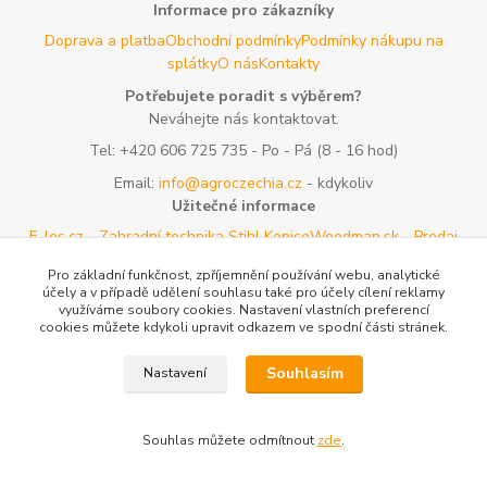
Informace pro zákazníky
Doprava a platba
Obchodní podmínky
Podmínky nákupu na
splátky
O nás
Kontakty
Potřebujete poradit s výběrem?
Neváhejte nás kontaktovat.
Tel:
+420 606 725 735
- Po - Pá (8 - 16 hod)
Email:
info@agroczechia.cz
- kdykoliv
Užitečné informace
E-les.cz - Zahradní technika Stihl Konice
Woodman.sk - Predaj
lesníckeho náradia a potrieb
Formulář odstoupení o
Pro základní funkčnost, zpříjemnění používání webu, analytické
smlouvy
Reklamace a vrácení zboží
Rady a tipy
Tabulky rozměrů
účely a v případě udělení souhlasu také pro účely cílení reklamy
oblečení a obuvi
Mapa stránek
využíváme soubory cookies. Nastavení vlastních preferencí
cookies můžete kdykoli upravit odkazem ve spodní části stránek.
Vytvořeno na
Eshop-rychle.cz
Souhlasím
Nastavení
Souhlas můžete odmítnout
zde
.