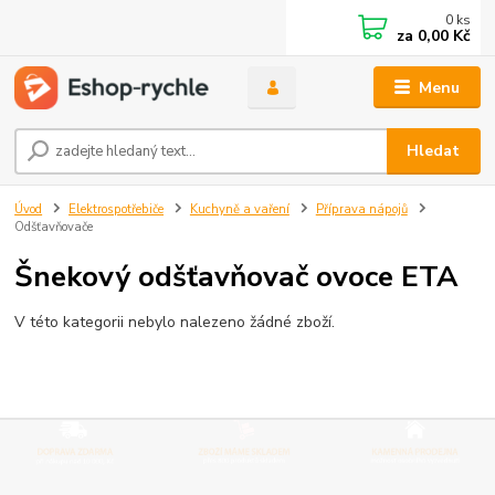
0
ks
za
0,00 Kč
Menu
Hledat
Úvod
Elektrospotřebiče
Kuchyně a vaření
Příprava nápojů
Odšťavňovače
Šnekový odšťavňovač ovoce ETA
V této kategorii nebylo nalezeno žádné zboží.