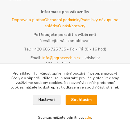
Informace pro zákazníky
Doprava a platba
Obchodní podmínky
Podmínky nákupu na
splátky
O nás
Kontakty
Potřebujete poradit s výběrem?
Neváhejte nás kontaktovat.
Tel:
+420 606 725 735
- Po - Pá (8 - 16 hod)
Email:
info@agroczechia.cz
- kdykoliv
Užitečné informace
E-les.cz - Zahradní technika Stihl Konice
Woodman.sk - Predaj
Pro základní funkčnost, zpříjemnění používání webu, analytické
lesníckeho náradia a potrieb
Formulář odstoupení o
účely a v případě udělení souhlasu také pro účely cílení reklamy
využíváme soubory cookies. Nastavení vlastních preferencí
smlouvy
Reklamace a vrácení zboží
Rady a tipy
Tabulky rozměrů
cookies můžete kdykoli upravit odkazem ve spodní části stránek.
oblečení a obuvi
Mapa stránek
Souhlasím
Nastavení
Vytvořeno na
Eshop-rychle.cz
Souhlas můžete odmítnout
zde
.