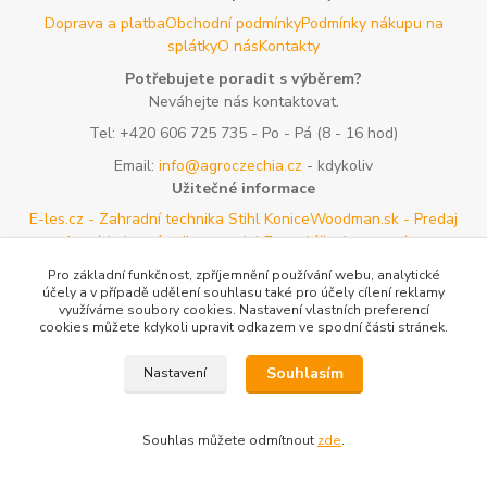
Doprava a platba
Obchodní podmínky
Podmínky nákupu na
splátky
O nás
Kontakty
Potřebujete poradit s výběrem?
Neváhejte nás kontaktovat.
Tel:
+420 606 725 735
- Po - Pá (8 - 16 hod)
Email:
info@agroczechia.cz
- kdykoliv
Užitečné informace
E-les.cz - Zahradní technika Stihl Konice
Woodman.sk - Predaj
lesníckeho náradia a potrieb
Formulář odstoupení o
smlouvy
Reklamace a vrácení zboží
Rady a tipy
Tabulky rozměrů
Pro základní funkčnost, zpříjemnění používání webu, analytické
oblečení a obuvi
Mapa stránek
účely a v případě udělení souhlasu také pro účely cílení reklamy
využíváme soubory cookies. Nastavení vlastních preferencí
cookies můžete kdykoli upravit odkazem ve spodní části stránek.
Vytvořeno na
Eshop-rychle.cz
Souhlasím
Nastavení
Souhlas můžete odmítnout
zde
.